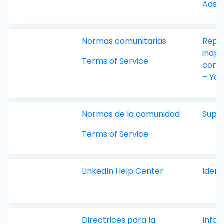
Ads 
Normas comunitarias
Repo
inapp
Terms of Service
conte
– Yo
Normas de la comunidad
Supp
Terms of Service
LinkedIn Help Center
Ident
Directrices para la
Infor