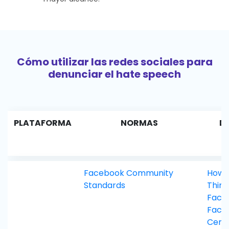
Cómo utilizar las redes sociales para
denunciar el hate speech
PLATAFORMA
NORMAS
D
Facebook Community
How 
Standards
Thing
Face
Face
Cent