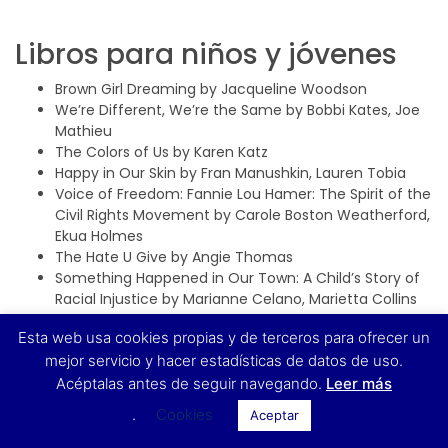
Libros para niños y jóvenes
Brown Girl Dreaming by Jacqueline Woodson
We’re Different, We’re the Same by Bobbi Kates, Joe
Mathieu
The Colors of Us by Karen Katz
Happy in Our Skin by Fran Manushkin, Lauren Tobia
Voice of Freedom: Fannie Lou Hamer: The Spirit of the
Civil Rights Movement by Carole Boston Weatherford,
Ekua Holmes
The Hate U Give by Angie Thomas
Something Happened in Our Town: A Child’s Story of
Racial Injustice by Marianne Celano, Marietta Collins
and Ann Hazzard.
Esta web usa cookies propias y de terceros para ofrecer un
Dear White People by Justin Simien, Ian O’Phelan
mejor servicio y hacer estadísticas de datos de uso.
Harbor Me by Jacqueline Woodson
The Skin I’m In: A First Look at Racism by Pat Thomas,
Acéptalas antes de seguir navegando.
Leer más
Lesley Harker
.
Cookies
Aceptar
It’s Okay to be Different by Todd Parr
Let’s Talk About Race by Julius Lester, Karen Barbour