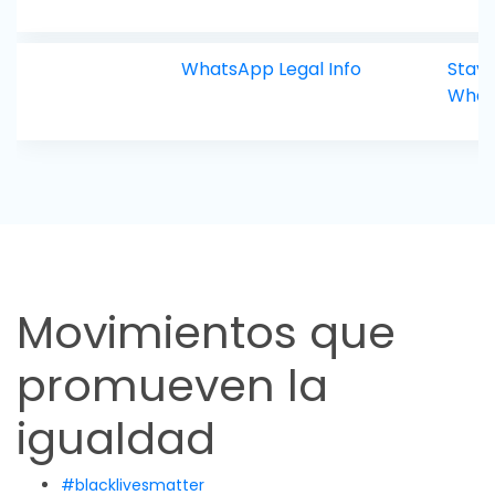
WhatsApp Legal Info
Stayi
What
Movimientos que
promueven la
igualdad
#blacklivesmatter