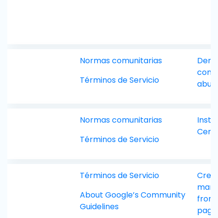
Normas comunitarias
Denu
comp
Términos de Servicio
abusi
Normas comunitarias
Inst
Cent
Términos de Servicio
Términos de Servicio
Crea
mana
About Google’s Community
from 
Guidelines
page