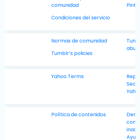
comunidad
Pinte
Condiciones del servicio
Normas de comunidad
Tumb
abus
Tumblr’s policies
Yahoo Terms
Repo
Secur
Yaho
Política de contenidos
Denu
cont
inad
Ayud