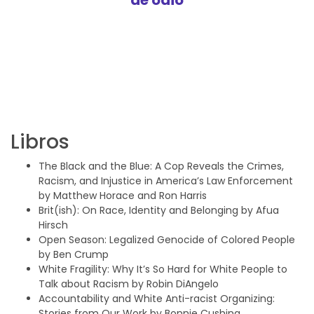
de odio
Libros
The Black and the Blue: A Cop Reveals the Crimes,
Racism, and Injustice in America’s Law Enforcement
by Matthew Horace and Ron Harris
Brit(ish): On Race, Identity and Belonging by Afua
Hirsch
Open Season: Legalized Genocide of Colored People
by Ben Crump
White Fragility: Why It’s So Hard for White People to
Talk about Racism by Robin DiAngelo
Accountability and White Anti-racist Organizing:
Stories from Our Work by Bonnie Cushing