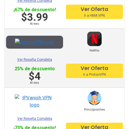
Ver Reseña Completa
Hideipvpn
Ver Oferta
¡67% de descuento!
$3.99
Vpn Pro
Ir a HMA VPN
Al mes
Sky Vpn
Okayfreedom
Securevpn
Netflix
Zoog Vpn
Ver Reseña Completa
Ver Oferta
25% de descuento
Anonvpn
$4
Ir a ProtonVPN
Steganos
Al mes
Identity Cloaker
Ufo Vpn
Principiantes
Goosevpn
Ver Reseña Completa
Ver Oferta
¡73% de descuento!