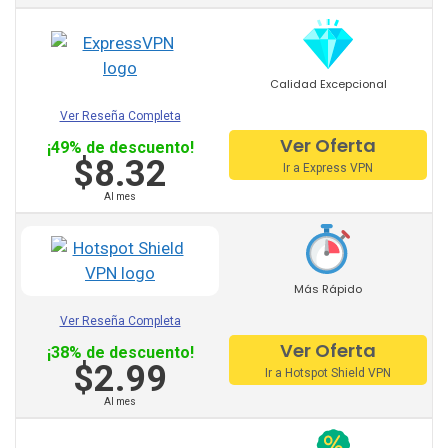
PureVPN
VyprVPN
Calidad Excepcional
TorGuard
Ver Reseña Completa
StrongVPN
Ver Oferta
¡49% de descuento!
$8.32
Ir a Express VPN
Mullvad
Al mes
AVG vpn
trust zone vpn
Más Rápido
Surfeasy
Ver Reseña Completa
Norton vpn
Ver Oferta
¡38% de descuento!
$2.99
Private Internet Access
Ir a Hotspot Shield VPN
Al mes
Hola Vpn