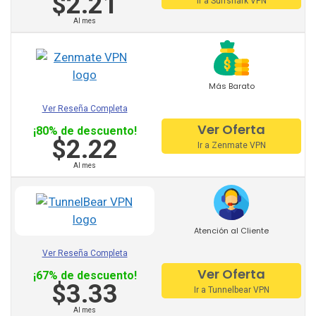
$2.21
ProtonVPN
Ir a Surfshark VPN
Al mes
TunnelBear
Hotspot Shield
Astrill
Más Barato
Ver Reseña Completa
VPN Unlimited
Ver Oferta
¡80% de descuento!
Privatevpn
$2.22
Ir a Zenmate VPN
Al mes
SaferVPN
Zenmate
Surfshark
Atención al Cliente
Ver Reseña Completa
Otros Proveedores
Ver Oferta
¡67% de descuento!
Recomendados:
$3.33
Ir a Tunnelbear VPN
Al mes