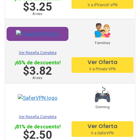
Bullet Vpn
$3.25
Ir a IPVanish VPN
Al mes
Familias
Ver Reseña Completa
Ver Oferta
¡65% de descuento!
$3.82
Ir a Private VPN
Al mes
Gaming
Ver Reseña Completa
Ver Oferta
¡81% de descuento!
$2.50
Ir a SaferVPN