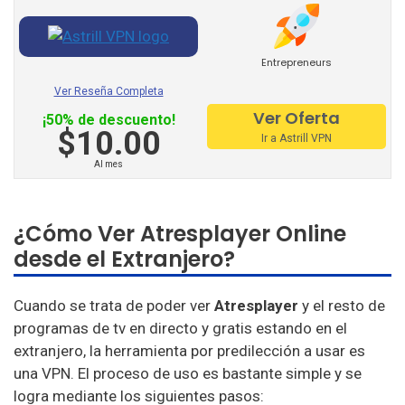
Identity Cloaker
Entrepreneurs
Ufo Vpn
Ver Reseña Completa
Goosevpn
Ver Oferta
¡50% de descuento!
$10.00
Bullet Vpn
Ir a Astrill VPN
Al mes
¿Cómo Ver Atresplayer Online
desde el Extranjero?
Cuando se trata de poder ver
Atresplayer
y el resto de
programas de tv en directo y gratis estando en el
extranjero, la herramienta por predilección a usar es
una VPN. El proceso de uso es bastante simple y se
logra mediante los siguientes pasos: