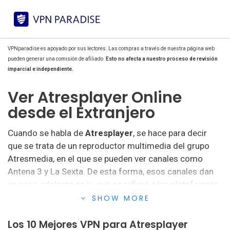
VPNparadise es apoyado por sus lectores. Las compras a través de nuestra página web
pueden generar una comisión de afiliado.
Esto no afecta a nuestro proceso de revisión
imparcial e independiente.
Ver Atresplayer Online
desde el Extranjero
Cuando se habla de
Atresplayer
, se hace para decir
que se trata de un reproductor multimedia del grupo
Atresmedia, en el que se pueden ver canales como
Antena 3 y La Sexta. De esta forma, esos canales dan
un paso adelante en lo que se refiere a las plataformas
streaming de tanta demanda en los últimos tiempos.
SHOW MORE
Los 10 Mejores VPN para Atresplayer
Programas de gran
popularidad como La Casa de