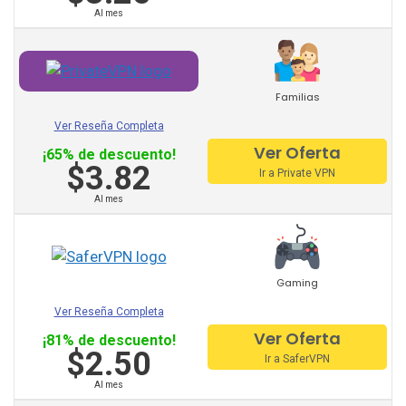
Al mes
Cactus Vpn
My Expat Network
Familias
Ver Reseña Completa
Hideipvpn
Ver Oferta
¡65% de descuento!
$3.82
Ir a Private VPN
Vpn Pro
Al mes
Sky Vpn
Okayfreedom
Gaming
Securevpn
Ver Reseña Completa
Zoog Vpn
Ver Oferta
¡81% de descuento!
$2.50
Ir a SaferVPN
Anonvpn
Al mes
Steganos