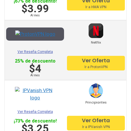
Ver Oferta
¡67% de descuento!
$3.99
Ir a HMA VPN
Ivacy Vpn
Al mes
Digibit Vpn
X-Vpn
Netflix
Flyvpn
Ver Reseña Completa
Freedome Vpn
Ver Oferta
25% de descuento
$4
Ir a ProtonVPN
Fastestvpn
Al mes
Frootvpn
Vpnarea
Principiantes
Kaspersky Secure Connection
Ver Reseña Completa
Azirevpn
Ver Oferta
¡73% de descuento!
$3.25
Ir a IPVanish VPN
Ovpn