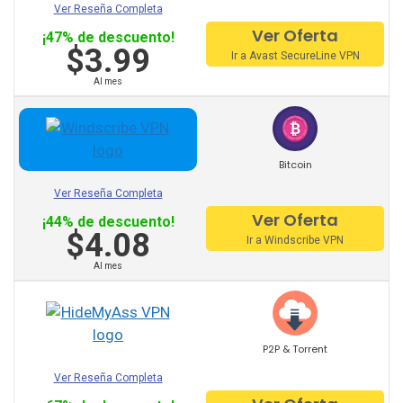
Ver Reseña Completa
Hola Vpn
Ver Oferta
¡47% de descuento!
$3.99
Ir a Avast SecureLine VPN
Btguard
Al mes
Unlocator
Avira Phantom Vpn
Bitcoin
Vpn Master
Ver Reseña Completa
Hide.Me
Ver Oferta
¡44% de descuento!
$4.08
Ir a Windscribe VPN
Vpnsecure
Al mes
Getflix
P2P & Torrent
Tuxler
Ver Reseña Completa
Ibvpn