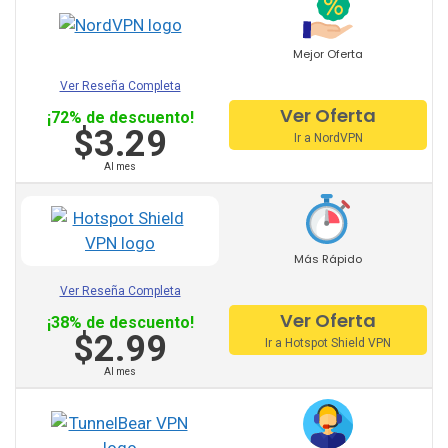
VPN HideMyAss
ProtonVPN
Mejor Oferta
TunnelBear
Ver Reseña Completa
Ver Oferta
¡72% de descuento!
Hotspot Shield
$3.29
Ir a NordVPN
Astrill
Al mes
VPN Unlimited
Privatevpn
Más Rápido
SaferVPN
Ver Reseña Completa
Ver Oferta
¡38% de descuento!
Zenmate
$2.99
Ir a Hotspot Shield VPN
Surfshark
Al mes
Otros Proveedores