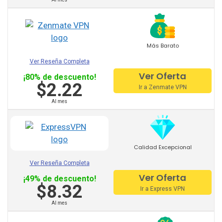
Lista de VPN para Ver Cuatro
fuera de España
Échale un vistazo a las reviews que hemos hecho de
Más Barato
los
mejores VPN
del mercado:
Ver Reseña Completa
Ver Oferta
Proveedores Premium:
¡80% de descuento!
$2.22
Ir a Zenmate VPN
Al mes
NordVPN
Ipvanish
ExpressVPN
Calidad Excepcional
Windscribe
Ver Reseña Completa
Ver Oferta
¡49% de descuento!
Cyberghost
$8.32
Ir a Express VPN
Avast vpn
Al mes