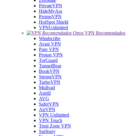
ZenMate
PrivateVPN
HideMyAss
ProtonVPN
HotSpot Shield
VPNUnlimited
Otros VPN Recomendados
Windscribe
Avast VPN
Pure VPN
Proton VPN
TorGuard
TunnelBear
BookVPN
StrongVPN
TurboVPN
Mullvad
Astrill
AVG
SaferVPN
AirVPN
VPN Unlimited
VPN Touch
Trust Zone VPN
Surfeasy