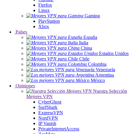
Firefox
Linux
Gaming
PlayStation
Xbox
Países
España
Italia
China
Estados Unidos
Chile
Colombia
Venezuela
Argentina
México
Opiniones
Nuestra Selección
Mejores VPN
CyberGhost
SurfShark
ExpressVPN
NordVPN
IP Vanish
PrivateInternetAccess