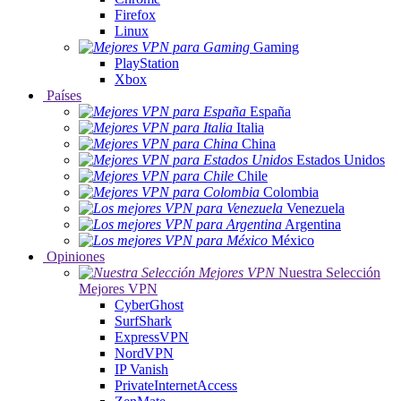
Firefox
Linux
Gaming
PlayStation
Xbox
Países
España
Italia
China
Estados Unidos
Chile
Colombia
Venezuela
Argentina
México
Opiniones
Nuestra Selección
Mejores VPN
CyberGhost
SurfShark
ExpressVPN
NordVPN
IP Vanish
PrivateInternetAccess