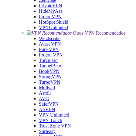
ZenMate
PrivateVPN
HideMyAss
ProtonVPN
HotSpot Shield
VPNUnlimited
Otros VPN Recomendados
Windscribe
Avast VPN
Pure VPN
Proton VPN
TorGuard
TunnelBear
BookVPN
StrongVPN
TurboVPN
Mullvad
Astrill
AVG
SaferVPN
AirVPN
VPN Unlimited
VPN Touch
Trust Zone VPN
Surfeasy