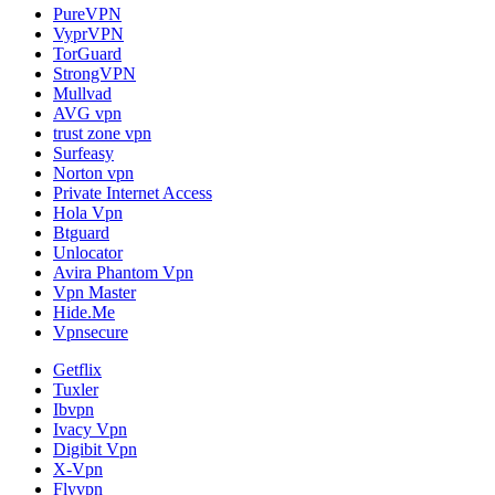
PureVPN
VyprVPN
TorGuard
StrongVPN
Mullvad
AVG vpn
trust zone vpn
Surfeasy
Norton vpn
Private Internet Access
Hola Vpn
Btguard
Unlocator
Avira Phantom Vpn
Vpn Master
Hide.Me
Vpnsecure
Getflix
Tuxler
Ibvpn
Ivacy Vpn
Digibit Vpn
X-Vpn
Flyvpn