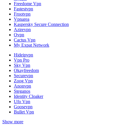
Freedome Vpn
Fastestvpn
Frootvpn
Vpnarea
Kaspersky Secure Connection
Azirevpn
Ovpn
Cactus Vpn
My Expat Network
Hideipvpn
Vpn Pro
Sky Vpn
Okayfreedom
Securevpn
Zoog Vpn
Anonvpn
Steganos
Identity Cloaker
Ufo Vpn
Goosevpn
Bullet Vpn
Show more