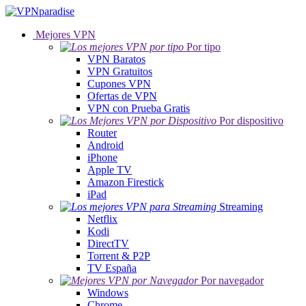
Mejores VPN
Por tipo
VPN Baratos
VPN Gratuitos
Cupones VPN
Ofertas de VPN
VPN con Prueba Gratis
Por dispositivo
Router
Android
iPhone
Apple TV
Amazon Firestick
iPad
Streaming
Netflix
Kodi
DirectTV
Torrent & P2P
TV España
Por navegador
Windows
Chrome