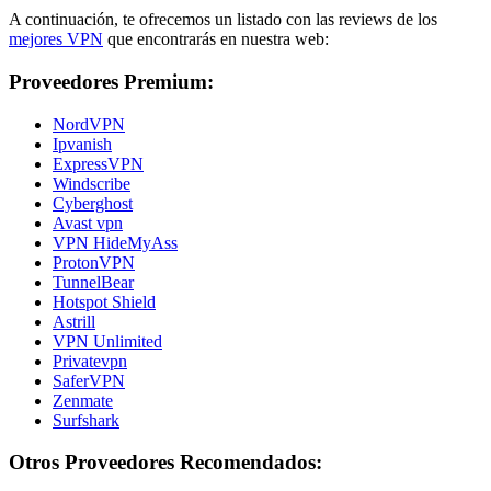
A continuación, te ofrecemos un listado con las reviews de los
mejores VPN
que encontrarás en nuestra web:
Proveedores Premium:
NordVPN
Ipvanish
ExpressVPN
Windscribe
Cyberghost
Avast vpn
VPN HideMyAss
ProtonVPN
TunnelBear
Hotspot Shield
Astrill
VPN Unlimited
Privatevpn
SaferVPN
Zenmate
Surfshark
Otros Proveedores Recomendados: