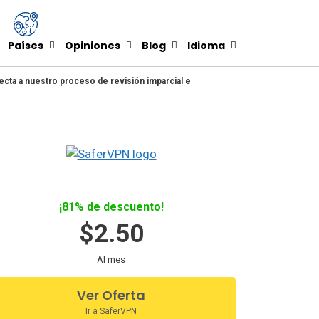
Países
Opiniones
Blog
Idioma
ecta a nuestro proceso de revisión imparcial e
¡81% de descuento!
$2.50
Al mes
Ver Oferta
Ir a SaferVPN