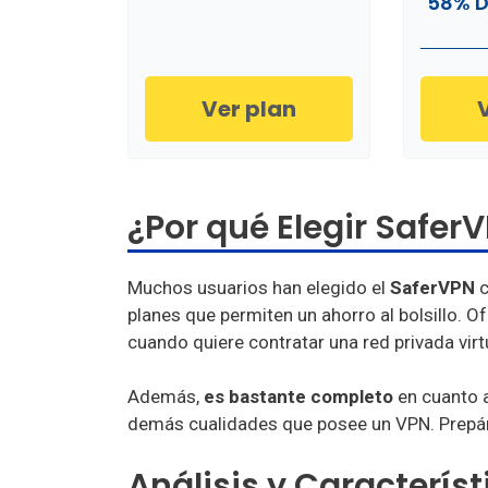
58% D
Ver plan
¿Por qué Elegir Safer
Muchos usuarios han elegido el
SaferVPN
c
planes que permiten un ahorro al bolsillo. 
cuando quiere contratar una red privada virt
Además,
es bastante completo
en cuanto a
demás cualidades que posee un VPN. Prepár
Análisis y Caracterís