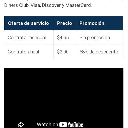
Diners Club, Visa, Discover y MasterCard.
Oferta de servicio
Precio
Promoción
Contrato mensual
$4.95
Sin promoción
Contrato anual
$2.00
58% de descuento