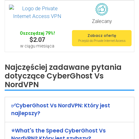
Zalecany
Oszczędzaj 79%!
Zobacz ofertę
$2.07
Przejdź do Private Internet Access
w ciągu miesiąca
Najczęściej zadawane pytania
dotyczące CyberGhost Vs
NordVPN
✅CyberGhost Vs NordVPN: Który jest
najlepszy?
⭐What's the Speed CyberGhost Vs
NordVPN? Który jest szybszy?