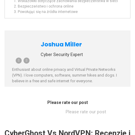
Wskazówki dotyczące zachowania bezpieczeństwa w sieci
Bezpieczeństwo i ochrona online
Powołując się na źródła internetowe
Joshua Miller
Cyber Security Expert
Enthusiast about online privacy and Virtual Private Networks
(VPN). I love computers, software, summer hikes and dogs. I
believe in a free and safe internet for everyone.
Please rate our post
Please rate our post
CyberGhost Vs NordVPN: Recenzje i