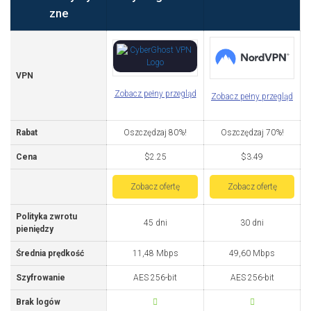
zne
VPN
Zobacz pełny przegląd
Zobacz pełny przegląd
Rabat
Oszczędzaj 80%!
Oszczędzaj 70%!
Cena
$2.25
$3.49
Zobacz ofertę
Zobacz ofertę
Polityka zwrotu
45 dni
30 dni
pieniędzy
Średnia prędkość
11,48 Mbps
49,60 Mbps
Szyfrowanie
AES 256-bit
AES 256-bit
Brak logów