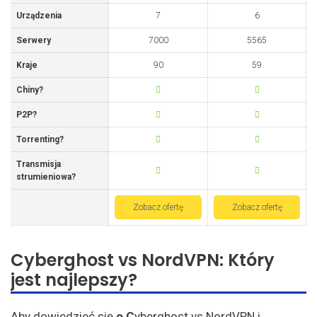
Urządzenia
7
6
Serwery
7000
5565
Kraje
90
59
Chiny?
P2P?
Torrenting?
Transmisja
strumieniowa?
Zobacz ofertę
Zobacz ofertę
Cyberghost vs NordVPN: Który
jest najlepszy?
Aby dowiedzieć się
o C
yberghost vs NordVPN i