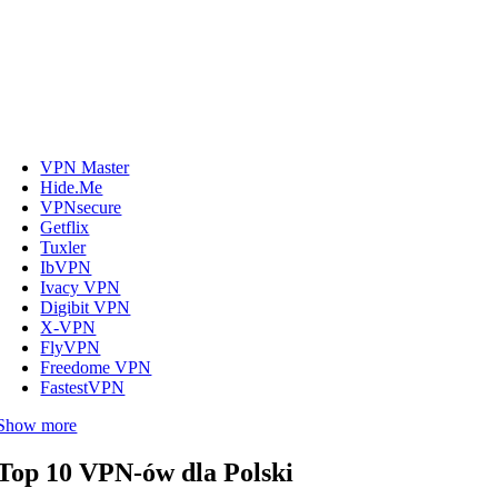
VPN Master
Hide.Me
VPNsecure
Getflix
Tuxler
IbVPN
Ivacy VPN
Digibit VPN
X-VPN
FlyVPN
Freedome VPN
FastestVPN
Show more
Top 10 VPN-ów dla Polski