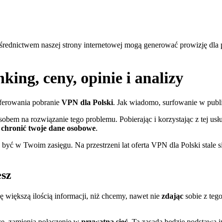
średnictwem naszej strony internetowej mogą generować prowizję dla
ing, ceny, opinie i analizy
oferowania pobranie
VPN dla Polski
. Jak wiadomo, surfowanie w publi
m na rozwiązanie tego problemu. Pobierając i korzystając z tej usług
 chronić twoje dane osobowe
.
e być w Twoim zasięgu. Na przestrzeni lat oferta VPN dla Polski stal
esz
ię większą ilością informacji, niż chcemy, nawet nie
zdając
sobie z teg
sce, zamienia połączenie w
prywatną sieć
. Ta zasada będzie podstawą 