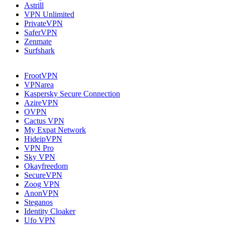
Astrill
VPN Unlimited
PrivateVPN
SaferVPN
Zenmate
Surfshark
FrootVPN
VPNarea
Kaspersky Secure Connection
AzireVPN
OVPN
Cactus VPN
My Expat Network
HideipVPN
VPN Pro
Sky VPN
Okayfreedom
SecureVPN
Zoog VPN
AnonVPN
Steganos
Identity Cloaker
Ufo VPN