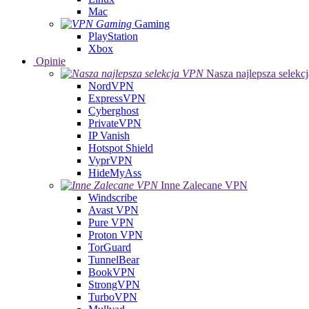
Mac
Gaming
PlayStation
Xbox
Opinie
Nasza najlepsza selek
NordVPN
ExpressVPN
Cyberghost
PrivateVPN
IP Vanish
Hotspot Shield
VyprVPN
HideMyAss
Inne Zalecane VPN
Windscribe
Avast VPN
Pure VPN
Proton VPN
TorGuard
TunnelBear
BookVPN
StrongVPN
TurboVPN