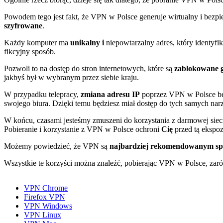
Powodem tego jest fakt, że VPN w Polsce generuje wirtualny i bezpi
szyfrowane
.
Każdy komputer ma
unikalny i
niepowtarzalny adres, który identyfi
fikcyjny sposób.
Pozwoli to na dostęp do stron internetowych, które są
zablokowane g
jakbyś był w wybranym przez siebie kraju.
W przypadku telepracy,
zmiana adresu IP
poprzez VPN w Polsce będ
swojego biura. Dzięki temu będziesz miał dostęp do tych samych nar
W końcu, czasami jesteśmy zmuszeni do korzystania z darmowej siec
Pobieranie i korzystanie z VPN w Polsce ochroni
Cię
przed tą ekspoz
Możemy powiedzieć, że VPN są
najbardziej rekomendowanym s
Wszystkie te korzyści można znaleźć, pobierając VPN w Polsce, zaró
VPN Chrome
Firefox VPN
VPN Windows
VPN Linux