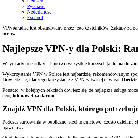
Deutsch
Русский
Nederlandse
Español
VPNparadise jest obsługiwany przez jego czytelników. Zakupy za po
oceny.
Najlepsze VPN-y dla Polski: Rank
W tym artykule odkryją Państwo wszystkie korzyści, jakie ma do za
Wykorzystanie VPN w Polsce jest najbardziej rekomendowanym sposobe
Dowiedz się, dlaczego korzystanie z VPN w twojej nawigacji
będzie
Ponadto, w kolejnych sekcjach dowiesz się, że najlepsza usługa moż
cenę
lub nawet za darmo
.
Znajdź VPN dla Polski, którego potrzebuj
Podczas surfowania w publicznej sieci internetowej często dzielimy s
ujawniasz.
Ogólnie rzecz biorąc, dzieje się tak dlatego, że pobranie VPN w Pol