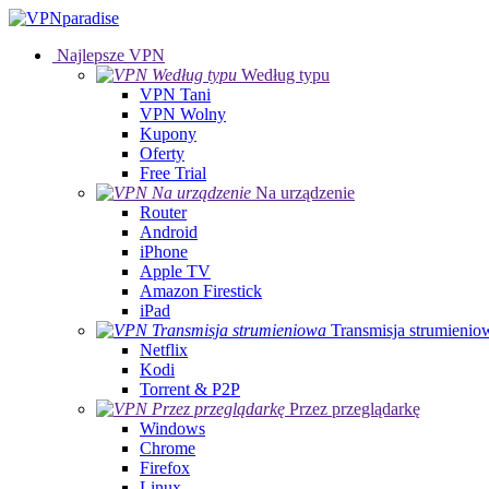
Najlepsze VPN
Według typu
VPN Tani
VPN Wolny
Kupony
Oferty
Free Trial
Na urządzenie
Router
Android
iPhone
Apple TV
Amazon Firestick
iPad
Transmisja strumienio
Netflix
Kodi
Torrent & P2P
Przez przeglądarkę
Windows
Chrome
Firefox
Linux