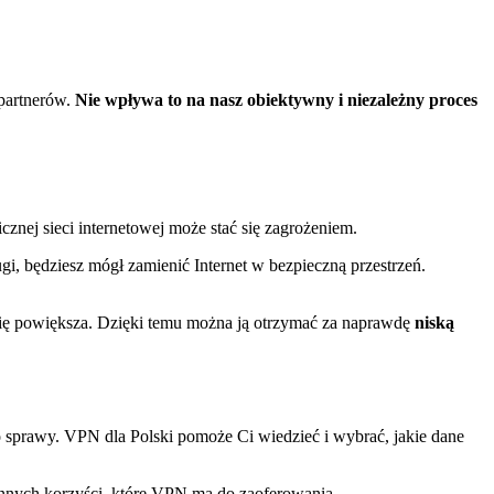
 partnerów.
Nie wpływa to na nasz obiektywny i niezależny proces
cznej sieci internetowej może stać się zagrożeniem.
i, będziesz mógł zamienić Internet w bezpieczną przestrzeń.
e się powiększa. Dzięki temu można ją otrzymać za naprawdę
niską
o sprawy. VPN dla Polski pomoże Ci wiedzieć i wybrać, jakie dane
innych korzyści, które VPN ma do zaoferowania.