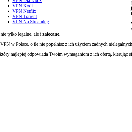
VPN Dla Xbox
VPN Kodi
VPN Netflix
VPN Torrent
VPN Na Streaming
ie tylko legalne, ale i
zalecane
.
 VPN w Polsce, o ile nie popełnisz z ich użyciem żadnych nielegalnych
który najlepiej odpowiada Twoim wymaganiom z ich ofertą, kierując s