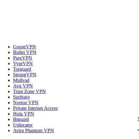
GooseVPN
Bullet VPN
PureVPN
VyprVPN
Torguard
StrongVPN
Mullvad
Avg VPN
Trust Zone VPN
Surfeasy
Norton VPN
Private Internet Access
Hola VPN
Btguard
Unlocator
Avira Phantom VPN