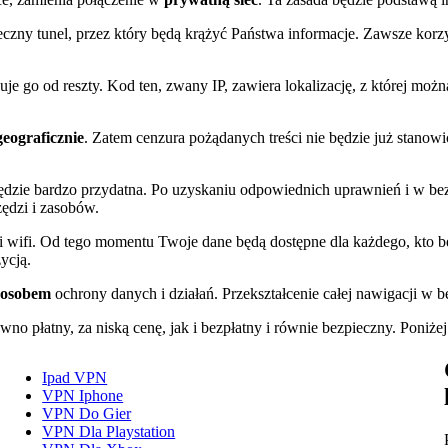
eczny tunel, przez który będą krążyć Państwa informacje. Zawsze korz
kuje go od reszty. Kod ten, zwany IP, zawiera lokalizację, z której mo
eograficznie
. Zatem cenzura pożądanych treści nie będzie już stanowi
zie bardzo przydatna. Po uzyskaniu odpowiednich uprawnień i w bezp
zędzi i zasobów.
i wifi. Od tego momentu Twoje dane będą dostępne dla każdego, kto b
ycją.
posobem
ochrony danych i działań. Przekształcenie całej nawigacji w b
wno płatny, za niską cenę, jak i bezpłatny i równie bezpieczny. Poni
Ipad VPN
VPN Iphone
VPN Do Gier
VPN Dla Playstation