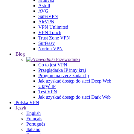
Mullvad
Astrill
AVG
SaferVPN
AirVPN
VPN Unlimited
VPN Touch
Trust Zone VPN
Surfeasy
Norton VPN
Blog
Przewodniki
Co to jest VPN
Przeglądarka IP inny kraj
Program na rzecz zmian Ip
Jak uzyskać dostęp do sieci Deep Web
Ukryć IP
Test VPN
Jak uzyskać dostęp do sieci Dark Web
Polska VPN
Język
English
Français
Português
Italiano