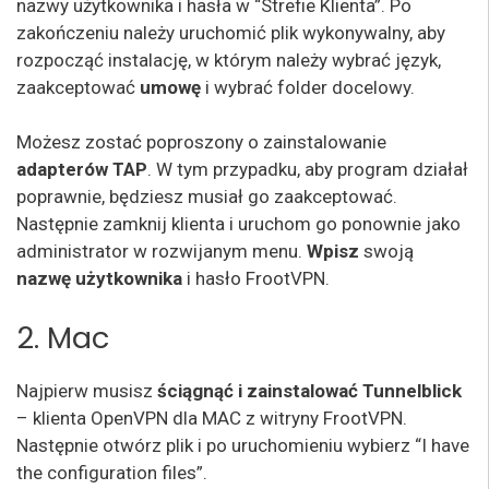
nazwy użytkownika i hasła w “Strefie Klienta”. Po
zakończeniu należy uruchomić plik wykonywalny, aby
rozpocząć instalację, w którym należy wybrać język,
zaakceptować
umowę
i wybrać folder docelowy.
Możesz zostać poproszony o zainstalowanie
adapterów TAP
. W tym przypadku, aby program działał
poprawnie, będziesz musiał go zaakceptować.
Następnie zamknij klienta i uruchom go ponownie jako
administrator w rozwijanym menu.
Wpisz
swoją
nazwę użytkownika
i hasło FrootVPN.
2. Mac
Najpierw musisz
ściągnąć i zainstalować Tunnelblick
– klienta OpenVPN dla MAC z witryny FrootVPN.
Następnie otwórz plik i po uruchomieniu wybierz “I have
the configuration files”.