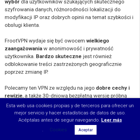
wybór
dla użytkowników szukających skutecznego
szyfrowania danych, różnorodności lokalizacji do
modyfikacji IP oraz dobrych opinii na temat szybkości i
obsługi klienta.
FrootVPN wydaje się być owocem
wielkiego
zaangażowania
w anonimowość i prywatność
użytkownika.
Bardzo skuteczne
jest również
odblokowanie treści zastrzeżonych geograficznie
poprzez zmianę IP.
Polecamy ten VPN ze względu na jego
dobre cechy i
rewizje
, a także 30-dniową bezpłatną wersję próbną
dla gwarancji zwrotu pieniędzy. Jednakże, nie będzie to
Oszczędzaj 40%!
Esta web usa cookies propias y de terceros para ofrecer un
Zobacz ofertę
$2.99
właściwy wybór dla użytkowników, którzy potrzebują
mejor servicio y hacer estadísticas de datos de uso.
VPN wysokiej jakości.
Acéptalas antes de seguir navegando.
w ciągu miesiąca
Leer más
.
Cookies
Aceptar
Alternatywy dla FrootVPN