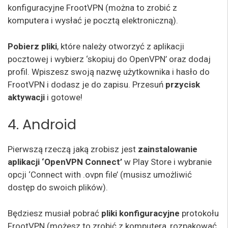
konfiguracyjne FrootVPN (można to zrobić z
komputera i wysłać je pocztą elektroniczną).
Pobierz pliki
, które należy otworzyć z aplikacji
pocztowej i wybierz ‘skopiuj do OpenVPN’ oraz dodaj
profil. Wpiszesz swoją nazwę użytkownika i hasło do
FrootVPN i dodasz je do zapisu. Przesuń
przycisk
aktywacji
i gotowe!
4. Android
Pierwszą rzeczą jaką zrobisz jest
zainstalowanie
aplikacji ‘OpenVPN Connect’
w Play Store i wybranie
opcji ‘Connect with .ovpn file’ (musisz umożliwić
dostęp do swoich plików).
Będziesz musiał pobrać
pliki konfiguracyjne
protokołu
FrootVPN (możesz to zrobić z komputera, rozpakować