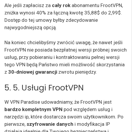
Ale jeśli zapłacisz za
cały rok
abonamentu FrootVPN,
zniżka wynosi 40% za łączną kwotę 35,88$ do 2,99$.
Dostęp do tej umowy byłby zdecydowanie
najwygodniejszą opcją.
Na koniec chcielibyśmy zwrócić uwagę, że nawet jeśli
FrootVPN nie posiada bezpłatnej wersji próbnej swoich
usług, przy pobieraniu i kontraktowaniu pełnej wersji
tego VPN będą Państwo mieli możliwość skorzystania
z
30-dniowej
gwarancji
zwrotu pieniędzy.
5. 5. Usługi FrootVPN
W VPN Paradise udowadniamy, że FrootVPN jest
bardzo kompletnym VPN
pod względem usług i
narzędzi ip, które dostarcza swoim użytkownikom. Po
pierwsze,
szyfrowanie danych
i modyfikacja IP
działają idealnie dla Twojego bezpieczeństwa i