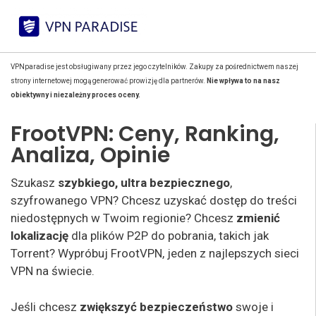
VPNparadise jest obsługiwany przez jego czytelników. Zakupy za pośrednictwem naszej
strony internetowej mogą generować prowizję dla partnerów.
Nie wpływa to na nasz
obiektywny i niezależny proces oceny.
FrootVPN: Ceny, Ranking,
Analiza, Opinie
Szukasz
szybkiego, ultra bezpiecznego
,
szyfrowanego VPN? Chcesz uzyskać dostęp do treści
niedostępnych w Twoim regionie? Chcesz
zmienić
lokalizację
dla plików P2P do pobrania, takich jak
Torrent? Wypróbuj FrootVPN, jeden z najlepszych sieci
VPN na świecie.
Jeśli chcesz
zwiększyć bezpieczeństwo
swoje i