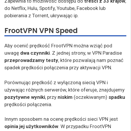
Zapewnia to możliwość dostępu do
treści z 33 krajów
,
do Netflix, Hulu, Spotify, Youtube, Facebook lub
pobierania z Torrent, ukrywając ip.
FrootVPN VPN Speed
Aby ocenić prędkość FrootVPN można wziąć pod
uwagę
dwa czynniki
. Z jednej strony, w VPN Paradise
przeprowadzamy testy
, które pozwalają nam poznać
spadek prędkości połączenia przy aktywacji VPN.
Porównując prędkość z wyłączoną siecią VPN i
używając różnych serwerów, które oferuje, znajdujemy
pozytywne wyniki
, przy
niskim
(oczekiwanym)
spadku
prędkości połączenia.
Innym sposobem na ocenę prędkości sieci VPN jest
opinia jej użytkowników
. W przypadku FrootVPN