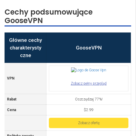
Cechy podsumowujące
GooseVPN
Główne cechy
charakterysty
GooseVPN
czne
VPN
Zobacz pełny przegląd
Rabat
Oszczędzaj 77%!
Cena
$2.99
Zobacz ofertę