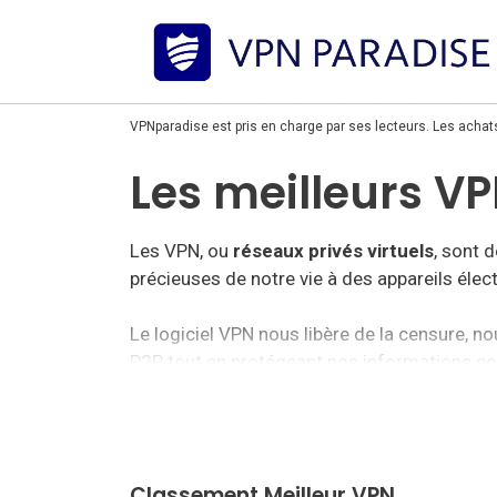
VPNparadise est pris en charge par ses lecteurs. Les achat
Les meilleurs VP
Les VPN, ou
réseaux privés virtuels
, sont 
précieuses de notre vie à des appareils électr
Le logiciel VPN nous libère de la censure, 
P2P, tout en protégeant nos informations cont
Pour préparer ce guide sur les
meilleurs VP
du marché et créé un classement afin que vou
Classement Meilleur VPN