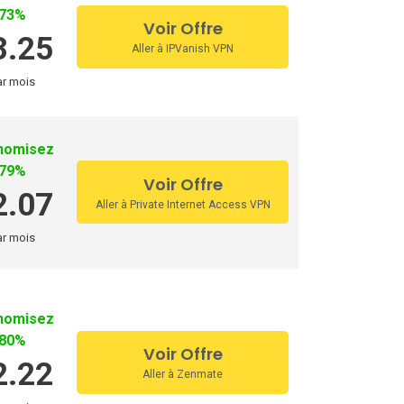
73%
Voir Offre
ivatevpn
3.25
Aller à IPVanish VPN
ferVPN
ar mois
VPN pour les pays
nomisez
Vpn Pour Le Canada
79%
Voir Offre
2.07
Aller à Private Internet Access VPN
Vpn Pour La France
ar mois
 autre pays
Vpn Pour La Belgique
Vpn Pour La Suisse
nomisez
80%
Voir Offre
2.22
Aller à Zenmate