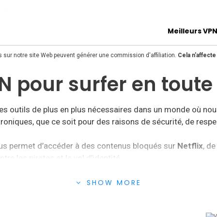
Meilleurs VP
s sur notre site Web peuvent générer une commission d'affiliation.
Cela n'affect
N pour surfer en toute
des outils de plus en plus nécessaires dans un monde où nou
oniques, que ce soit pour des raisons de sécurité, de respect 
nous permet d’accéder à des contenus bloqués sur
Netflix
, de
re les pirates et le vol d’identité.
N
que vous pourrez engager en 2020, nous avons réalisé des 
SHOW MORE
s puissiez choisir celui qui correspond le mieux à vos prior