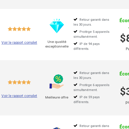
Retour garanti dans
Éco
les 30 jours.
s VPN
Protège 5 appareils
$
simultanément.
Une qualité
Voir le rapport complet
IP de 94 pays
exceptionnelle
HideMyAss VPN
Ast
P
différents.
ProtonVPN
AV
VyprVPN
Ai
Retour garanti dans
Éco
les 30 jours.
TorGuard
VP
Protège 6 appareils
$
simultanément.
TunnelBear
VP
Voir le rapport complet
Meilleure offre
IP de 59 pays
p
différents.
VPNBook
Tr
StrongVPN
Su
Retour garanti dans
Éco
Hotspot Shield
No