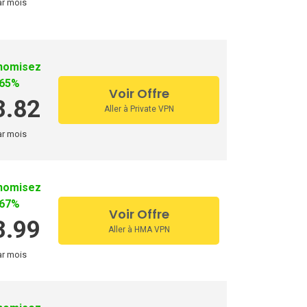
ar mois
nomisez
65%
Voir Offre
3.82
Aller à Private VPN
ar mois
nomisez
67%
Voir Offre
3.99
Aller à HMA VPN
ar mois