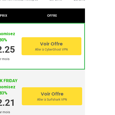
N sur les ordinateurs, les téléphones
PRIX
OFFRE
nomisez
80%
Voir Offre
2.25
Aller à CyberGhost VPN
r mois
K FRIDAY
nomisez
83%
Voir Offre
2.21
Aller à Surfshark VPN
ar mois