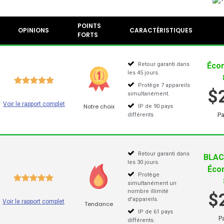
détaillées sur les performances de chacun des meilleurs VP
et les téléviseurs intelligents.
POINTS
OPINIONS
CARACTÉRISTIQUES
FORTS
 VPN
Retour garanti dans
Éco
les 45 jours.
Protège 7 appareils
$
simultanément.
Voir le rapport complet
Notre choix
IP de 90 pays
Pa
différents.
Retour garanti dans
BLAC
les 30 jours.
Éco
Protège
simultanément un
nombre illimité
$
d'appareils.
Voir le rapport complet
Tendance
IP de 61 pays
P
différents.