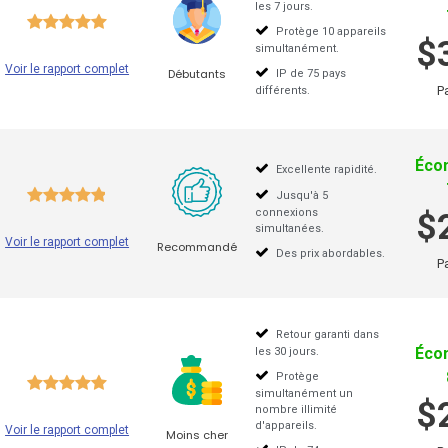
les 7 jours.
Protège 10 appareils
Turbo VPN
Pr
$
simultanément.
Voir le rapport complet
Débutants
Mullvad
Sa
IP de 75 pays
P
différents.
 les dispositifs
VPN browser
Éco
Excellente rapidité.
VPN
Programme de modification de l’IP
Jusqu'à 5
connexions
$
simultanées.
 VPN
Firefox VPN
Voir le rapport complet
Recommandé
Des prix abordables.
P
 Apple TV
Naviguez comme si vous étiez dans un
Retour garanti dans
 Firestick
Chrome VPN
Éco
les 30 jours.
Protège
N
Windows VPN
simultanément un
$
nombre illimité
d'appareils.
Voir le rapport complet
Moins cher
Iphone
Linux VPN