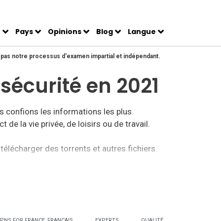
N
Pays
Opinions
Blog
Langue
e pas notre processus d'examen impartial et indépendant.
 sécurité en 2021
s confions les informations les plus
de la vie privée, de loisirs ou de travail.
 télécharger des torrents et autres fichiers
tests avec les services les plus populaires
ités.
FRANÇAIS
EXPERTS
QUALITÉ