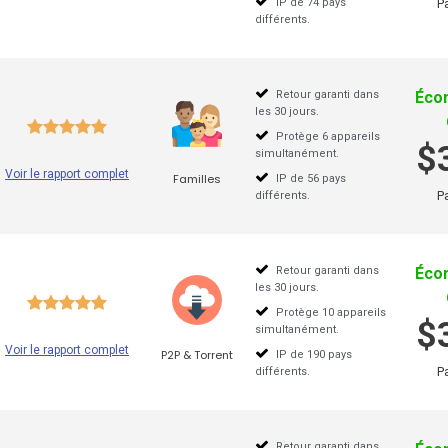
IP de 74 pays
P
différents.
MAC VPN
Retour garanti dans
Éco
les 30 jours.
Protège 6 appareils
$
simultanément.
Voir le rapport complet
Familles
IP de 56 pays
P
différents.
Retour garanti dans
Éco
les 30 jours.
Protège 10 appareils
$
simultanément.
Voir le rapport complet
P2P & Torrent
IP de 190 pays
P
différents.
Retour garanti dans