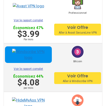
ProtonVPN
Professionnel
TunnelBear
Voir le rapport complet
Hotspot Shield
Voir Offre
Économisez 47%
$3.99
Aller à Avast SecureLine VPN
Astrill
Par mois
VPN Unlimited
PrivateVPN
Bitcoin
SaferVPN
Voir le rapport complet
Zenmate
Voir Offre
Économisez 44%
$4.08
Aller à Windscribe VPN
Surfshark
par mois
Other recommended
suppliers: