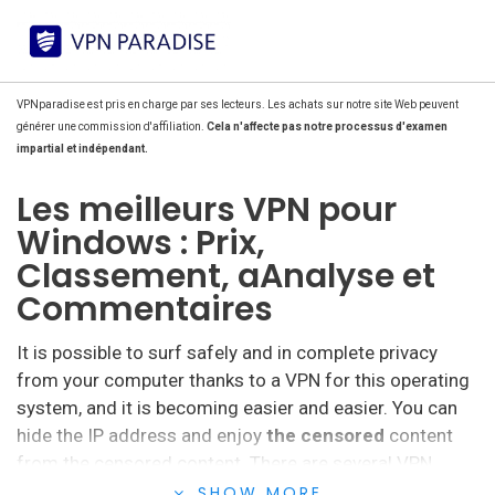
VPNparadise est pris en charge par ses lecteurs. Les achats sur notre site Web peuvent
générer une commission d'affiliation.
Cela n'affecte pas notre processus d'examen
impartial et indépendant.
Les meilleurs VPN pour
Windows : Prix,
Classement, aAnalyse et
Commentaires
It is possible to surf safely and in complete privacy
from your computer thanks to a VPN for this operating
system, and it is becoming easier and easier.
You can
hide the IP address and enjoy
the censored
content
from the censored content.
There are several VPN
providers for this operating system that offer different
SHOW MORE