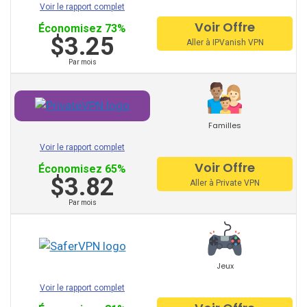
Voir le rapport complet
Hola VPN
Voir Offre
Économisez 73%
$3.25
Btguard
Aller à IPVanish VPN
Par mois
Unlocator
Avira Phantom VPN
VPN Master
Familles
Voir le rapport complet
Voir Offre
Économisez 65%
$3.82
Aller à Private VPN
Hide.Me
Par mois
VPNsecure
Getflix
Jeux
Tuxler
Voir le rapport complet
IbVPN