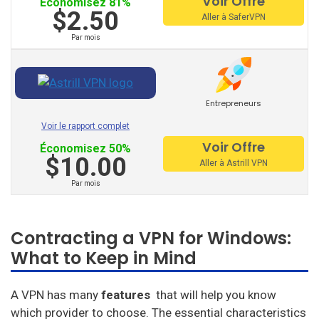
Voir Offre
Économisez 81%
$2.50
Ivacy VPN
Aller à SaferVPN
Par mois
Digibit VPN
X-VPN
Fly VPN
Entrepreneurs
Voir le rapport complet
Freedome VPN
Voir Offre
Économisez 50%
$10.00
Fastest VPN
Aller à Astrill VPN
Par mois
Froot VPN
VPNarea
Contracting a VPN for Windows:
Kaspersky Secure Connection
What to Keep in Mind
AzireVPN
A VPN has many
features
that will help you know
which provider to choose.
The essential characteristics