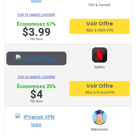
P2P & Torrent
Voir le rapport complet
PureVPN
Voir Offre
Économisez 67%
$3.99
Aller à HMA VPN
VyprVPN
Par mois
TorGuard
StrongVPN
Netflix
Mullvad
Voir le rapport complet
AVG VPN
Voir Offre
Économisez 25%
$4
Aller à ProtonVPN
Trust Zone VPN
Par mois
Surfeasy
Norton VPN
Débutants
Private Internet Access