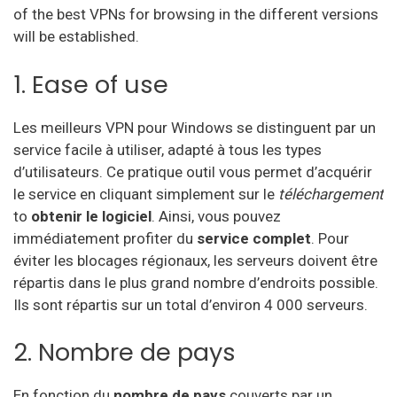
of the best VPNs for browsing in the different versions
OVPN
will be established.
Cactus VPN
1. Ease of use
My Expat Network
Les meilleurs VPN pour Windows se distinguent par un
HideipVPN
service facile à utiliser, adapté à tous les types
VPN Pro
d’utilisateurs.
Ce pratique outil vous permet d’acquérir
le service en cliquant simplement sur le
téléchargement
Sky VPN
to
obtenir le logiciel
.
Ainsi, vous pouvez
immédiatement profiter du
service complet
.
Pour
Okayfreedom
éviter les blocages régionaux, les serveurs doivent être
Secure VPN
répartis dans le plus grand nombre d’endroits possible.
Ils sont répartis sur un total d’environ 4 000 serveurs.
Zoog VPN
2. Nombre de pays
Anon VPN
Steganos
En fonction du
nombre de pays
couverts par un