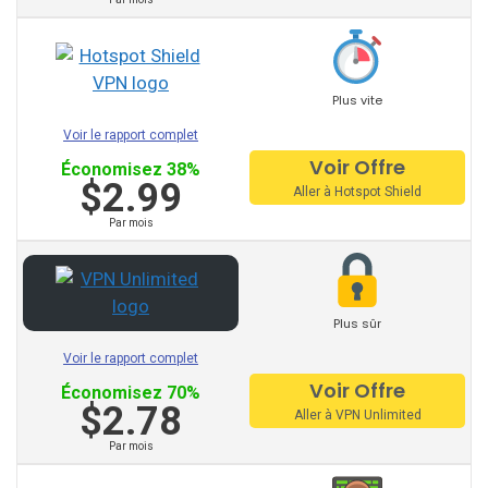
vous offre des services de qualité.
En général, ils
maintiennent
des prix abordables
.
Les principaux VPN
pour Windows sont les suivants
Plus vite
Fournisseurs de services à
Voir le rapport complet
valeur ajoutée:
Voir Offre
Économisez 38%
$2.99
Aller à Hotspot Shield
NordVPN
Par mois
Ipvanish
ExpressVPN
Plus sûr
Windscribe
Voir le rapport complet
Voir Offre
Cyberghost
Économisez 70%
$2.78
Aller à VPN Unlimited
Avast VPN
Par mois
VPN HideMyAss