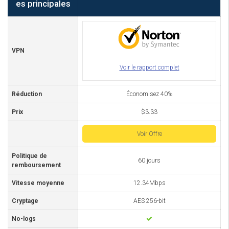
es principales
VPN
Voir le rapport complet
Réduction
Économisez 40%
Prix
$3.33
Voir Offre
Politique de
60 jours
remboursement
Vitesse moyenne
12.34Mbps
Cryptage
AES 256-bit
No-logs