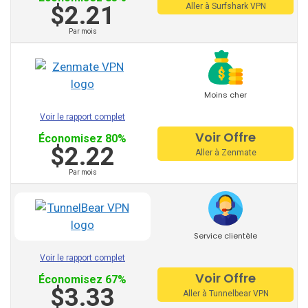
$2.21
Aller à Surfshark VPN
VPN HideMyAss
Par mois
ProtonVPN
TunnelBear
Hotspot Shield
Moins cher
Voir le rapport complet
Astrill
Voir Offre
Économisez 80%
$2.22
VPN Unlimited
Aller à Zenmate
Par mois
PrivateVPN
SaferVPN
Zenmate
Service clientèle
Surfshark
Voir le rapport complet
Voir Offre
Économisez 67%
$3.33
Autres fournisseurs
Aller à Tunnelbear VPN