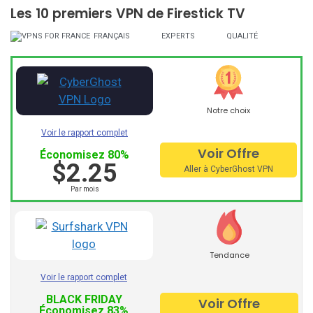
Les 10 premiers VPN de Firestick TV
Bâton de feu est
the
lecteur
Amazon streaming
.
Les
fournisseurs qui fournissent le VPN pour Firestick
FRANÇAIS
EXPERTS
QUALITÉ
permettent également l’accès à Netflix, Spotify, Kodi et
HBO, ainsi qu’à des jeux et des applications.
Fournisseurs de services à
Notre choix
valeur ajoutée:
Voir le rapport complet
Voir Offre
Économisez 80%
NordVPN
$2.25
Aller à CyberGhost VPN
Ipvanish
Par mois
ExpressVPN
Windscribe
Tendance
Cyberghost
Voir le rapport complet
Avast VPN
BLACK FRIDAY
Voir Offre
Économisez 83%