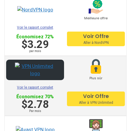
Private Internet Access
Hola VPN
Meilleure offre
Btguard
Voir le rapport complet
Voir Offre
Économisez 72%
Unlocator
$3.29
Aller à NordVPN
Avira Phantom VPN
par mois
VPN Master
Plus sûr
Hide.Me
Voir le rapport complet
Voir Offre
Économisez 70%
VPNsecure
$2.78
Aller à VPN Unlimited
Getflix
Par mois
Tuxler