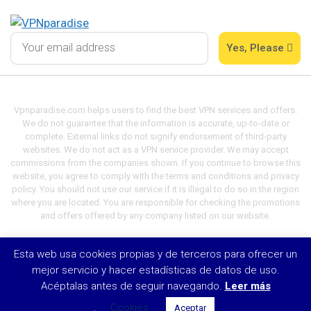
Yes, Please
Vpnparadise.com helps users to find the best VPN services and offers.
We do not guarantee that the information is accurate, up-to-date or
complete. External links do not signify endorsement of third-party
websites. We do not act as a VPN service provider. We may accept
commissions from the companies shown. If you continue to browse this
website, you agree to comply with the terms and conditions and privacy
policy. You should not use our service if it is illegal to do so in the region
where you are located. You are responsible for checking the promotions
and offers offered by any company listed on our website.
Esta web usa cookies propias y de terceros para ofrecer un
© VPN Paradise 2021
mejor servicio y hacer estadísticas de datos de uso.
Acéptalas antes de seguir navegando.
Leer más
.
Cookies
Aceptar