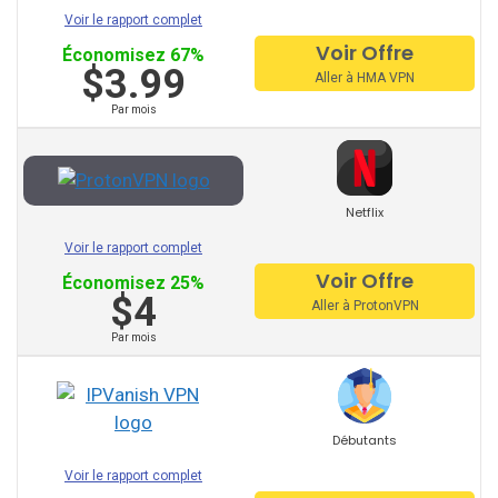
Voir le rapport complet
Voir Offre
Économisez 67%
OVPN
$3.99
Aller à HMA VPN
Cactus VPN
Par mois
My Expat Network
HideipVPN
Netflix
VPN Pro
Voir le rapport complet
Voir Offre
Économisez 25%
Sky VPN
$4
Aller à ProtonVPN
Okayfreedom
Par mois
Secure VPN
Zoog VPN
Débutants
Anon VPN
Voir le rapport complet