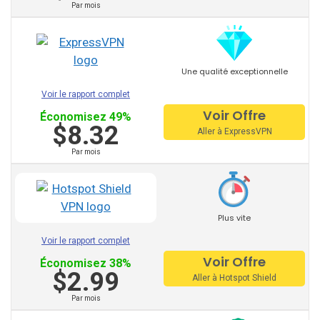
recommandés:
Par mois
PureVPN
Une qualité exceptionnelle
Voir le rapport complet
VyprVPN
Voir Offre
Économisez 49%
TorGuard
$8.32
Aller à ExpressVPN
StrongVPN
Par mois
Mullvad
AVG VPN
Plus vite
Trust Zone VPN
Voir le rapport complet
Voir Offre
Économisez 38%
Surfeasy
$2.99
Aller à Hotspot Shield
Norton VPN
Par mois