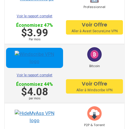
IbVPN
Professionnel
Ivacy VPN
Voir le rapport complet
Voir Offre
Économisez 47%
Digibit VPN
$3.99
Aller à Avast SecureLine VPN
X-VPN
Par mois
Fly VPN
Freedome VPN
Bitcoin
Fastest VPN
Voir le rapport complet
Voir Offre
Froot VPN
Économisez 44%
$4.08
Aller à Windscribe VPN
VPNarea
par mois
Kaspersky Secure Connection
AzireVPN
P2P & Torrent