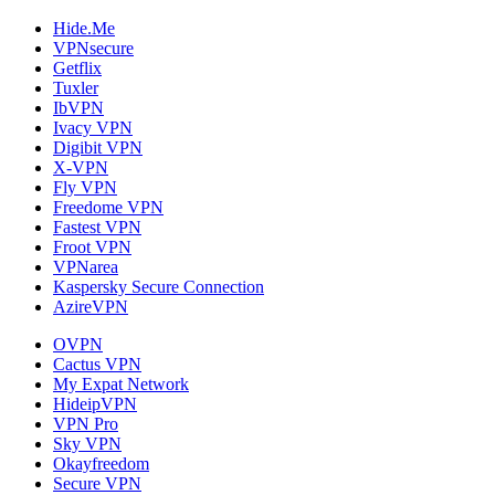
Hide.Me
VPNsecure
Getflix
Tuxler
IbVPN
Ivacy VPN
Digibit VPN
X-VPN
Fly VPN
Freedome VPN
Fastest VPN
Froot VPN
VPNarea
Kaspersky Secure Connection
AzireVPN
OVPN
Cactus VPN
My Expat Network
HideipVPN
VPN Pro
Sky VPN
Okayfreedom
Secure VPN