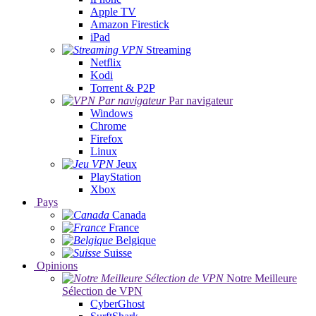
Apple TV
Amazon Firestick
iPad
Streaming
Netflix
Kodi
Torrent & P2P
Par navigateur
Windows
Chrome
Firefox
Linux
Jeux
PlayStation
Xbox
Pays
Canada
France
Belgique
Suisse
Opinions
Notre Meilleure
Sélection de VPN
CyberGhost