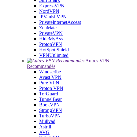
SurftShark
ExpressVPN
NordVPN
IPVanishVPN
PrivateInternetAccess
ZenMate
PrivateVPN
HideMyAss
ProtonVPN
HotSpot Shield
VPNUnlimited
Autres VPN
Recommandés
Windscribe
Avast VPN
Pure VPN
Proton VPN
TorGuard
TunnelBear
BookVPN
StrongVPN
TurboVPN
Mullvad
Astrill
AVG