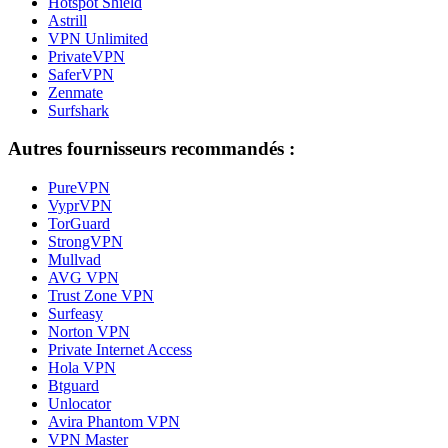
Hotspot Shield
Astrill
VPN Unlimited
PrivateVPN
SaferVPN
Zenmate
Surfshark
Autres fournisseurs recommandés :
PureVPN
VyprVPN
TorGuard
StrongVPN
Mullvad
AVG VPN
Trust Zone VPN
Surfeasy
Norton VPN
Private Internet Access
Hola VPN
Btguard
Unlocator
Avira Phantom VPN
VPN Master