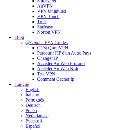
SaferVPN
AirVPN
VPN Unlimited
VPN Touch
Trust
Surfeasy
Norton VPN
Blog
Guides
C'Est Quoi VPN
Parcourir l'IP d'un Autre Pays
Changer IP
Accéder Au Web Profond
Accéder Au Web Noir
Test VPN
Comment Cacher Ip
Langue
English
Italiano
Português
Deutsch
Polski
Nederlandse
Русский
Español