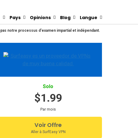
N
Pays
Opinions
Blog
Langue
e pas notre processus d'examen impartial et indépendant.
Solo
$1.99
Par mois
Voir Offre
Aller à SurfEasy VPN