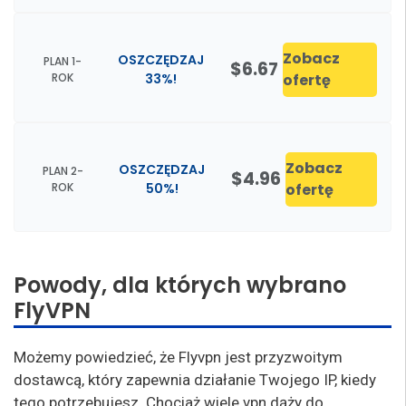
Zobacz
OSZCZĘDZAJ
PLAN 1-
$6.67
ROK
33%!
ofertę
Zobacz
OSZCZĘDZAJ
PLAN 2-
$4.96
ROK
50%!
ofertę
Powody, dla których wybrano
FlyVPN
Możemy powiedzieć, że Flyvpn jest przyzwoitym
dostawcą, który zapewnia działanie Twojego IP, kiedy
tego potrzebujesz. Chociaż wiele vpn dąży do