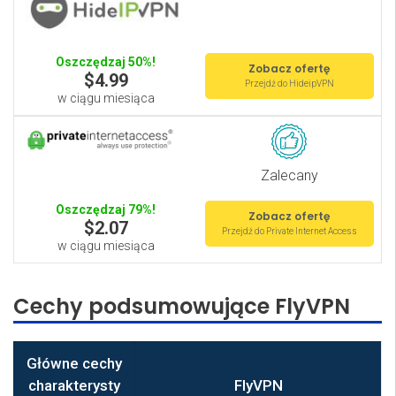
Oszczędzaj 50%!
Zobacz ofertę
$4.99
Przejdź do HideipVPN
w ciągu miesiąca
Zalecany
Oszczędzaj 79%!
Zobacz ofertę
$2.07
Przejdź do Private Internet Access
w ciągu miesiąca
Cechy podsumowujące FlyVPN
Główne cechy
charakterysty
FlyVPN