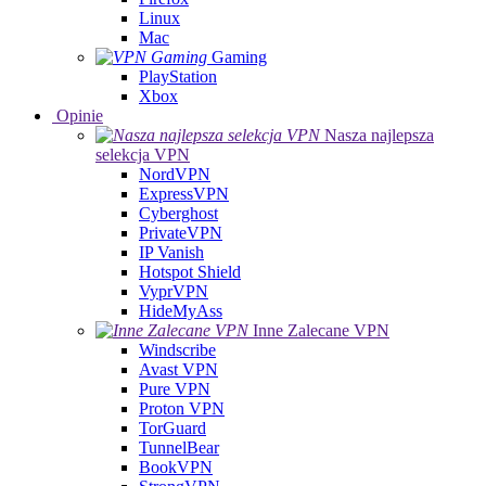
Linux
Mac
Gaming
PlayStation
Xbox
Opinie
Nasza najlepsza
selekcja VPN
NordVPN
ExpressVPN
Cyberghost
PrivateVPN
IP Vanish
Hotspot Shield
VyprVPN
HideMyAss
Inne Zalecane VPN
Windscribe
Avast VPN
Pure VPN
Proton VPN
TorGuard
TunnelBear
BookVPN