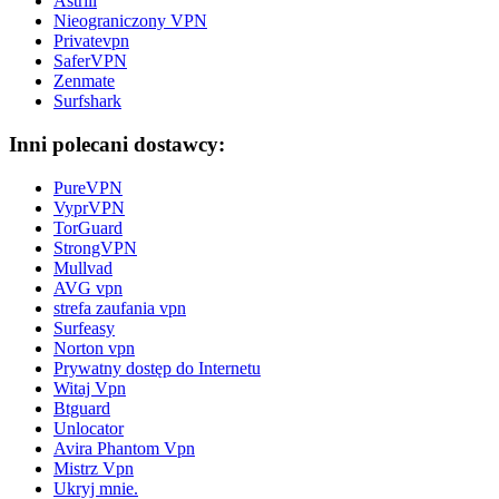
Astrill
Nieograniczony VPN
Privatevpn
SaferVPN
Zenmate
Surfshark
Inni polecani dostawcy:
PureVPN
VyprVPN
TorGuard
StrongVPN
Mullvad
AVG vpn
strefa zaufania vpn
Surfeasy
Norton vpn
Prywatny dostęp do Internetu
Witaj Vpn
Btguard
Unlocator
Avira Phantom Vpn
Mistrz Vpn
Ukryj mnie.