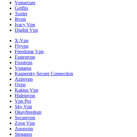
Vpnsecure
Getflix
Tuxler
Ibvpn
Ivacy Vpn
Digibit Vpn
X-Vpn
Flyvpn
Freedome Vpn
Fastestvpn
Frootvpn
Vpnarea
Kaspersky Secure Connection
Azirevpn
Ovpn
Kaktus Vpn
Hideipvpn
Vpn Pro
Sky Vpn
Okayfreedom
Securevpn
Zoog Vpn
Anonvpn
Steganos