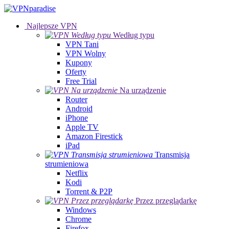
Najlepsze VPN
Według typu
VPN Tani
VPN Wolny
Kupony
Oferty
Free Trial
Na urządzenie
Router
Android
iPhone
Apple TV
Amazon Firestick
iPad
Transmisja
strumieniowa
Netflix
Kodi
Torrent & P2P
Przez przeglądarkę
Windows
Chrome
Firefox