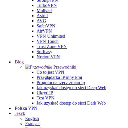
StrongVPN
TurboVPN
Mullvad
Astrill
AVG
SaferVPN
AirVPN
VPN Unlimited
VPN Touch
Trust Zone VPN
Surfeasy
Norton VPN
Blog
Przewodniki
Co to jest VPN
Przeglądarka IP inny kraj
Program na rzecz zmian Ip
Jak uzyskać dostęp do sieci Deep Web
Ukryć IP
Test VPN
Jak uzyskać dostęp do sieci Dark Web
Polska VPN
Język
English
Français