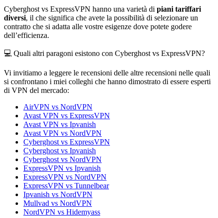
Cyberghost vs ExpressVPN hanno una varietà di
piani tariffari
diversi
, il che significa che avete la possibilità di selezionare un
contratto che si adatta alle vostre esigenze dove potete godere
dell’efficienza.
💻 Quali altri paragoni esistono con Cyberghost vs ExpressVPN?
Vi invitiamo a leggere le recensioni delle altre recensioni nelle quali
si confrontano i miei colleghi che hanno dimostrato di essere esperti
di VPN del mercado:
AirVPN vs NordVPN
Avast VPN vs ExpressVPN
Avast VPN vs Ipvanish
Avast VPN vs NordVPN
Cyberghost vs ExpressVPN
Cyberghost vs Ipvanish
Cyberghost vs NordVPN
ExpressVPN vs Ipvanish
ExpressVPN vs NordVPN
ExpressVPN vs Tunnelbear
Ipvanish vs NordVPN
Mullvad vs NordVPN
NordVPN vs Hidemyass