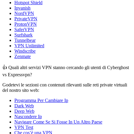
Hotspot Shield
Ipvanish
NordVPN
PrivateVPN
ProtonVPN
SaferVPN
Surfshark
Tunnelbear
VPN Unlimited
Windscribe
Zenmate
👍 Quali altri servizi VPN stanno cercando gli utenti di Cyberghost
vs Expressvpn?
Godetevi le sezioni con contenuti rilevanti sulle reti private virtuali
del nostro sito web:
Programma Per Cambiare Ip
Dark Web
Deep Web
Nascondere Ip
Navigare Come Se Si Fosse In Un Altro Paese
VPN Test
Che cos’è una VPN