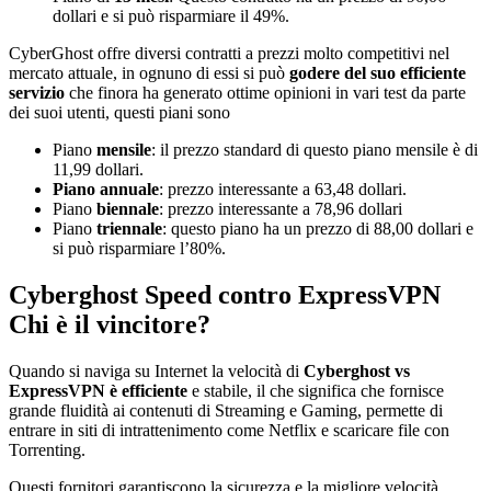
dollari e si può risparmiare il 49%.
CyberGhost offre diversi contratti a prezzi molto competitivi nel
mercato attuale, in ognuno di essi si può
godere del suo efficiente
servizio
che finora ha generato ottime opinioni in vari test da parte
dei suoi utenti, questi piani sono
Piano
mensile
: il prezzo standard di questo piano mensile è di
11,99 dollari.
Piano annuale
: prezzo interessante a 63,48 dollari.
Piano
biennale
: prezzo interessante a 78,96 dollari
Piano
triennale
: questo piano ha un prezzo di 88,00 dollari e
si può risparmiare l’80%.
Cyberghost Speed contro ExpressVPN
Chi è il vincitore?
Quando si naviga su Internet la velocità di
Cyberghost vs
ExpressVPN è efficiente
e stabile, il che significa che fornisce
grande fluidità ai contenuti di Streaming e Gaming, permette di
entrare in siti di intrattenimento come Netflix e scaricare file con
Torrenting.
Questi fornitori garantiscono la sicurezza e la migliore velocità