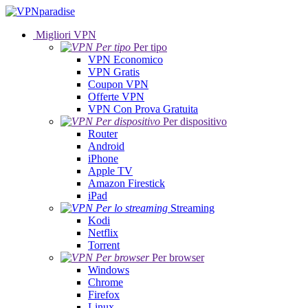
Migliori VPN
Per tipo
VPN Economico
VPN Gratis
Coupon VPN
Offerte VPN
VPN Con Prova Gratuita
Per dispositivo
Router
Android
iPhone
Apple TV
Amazon Firestick
iPad
Streaming
Kodi
Netflix
Torrent
Per browser
Windows
Chrome
Firefox
Linux