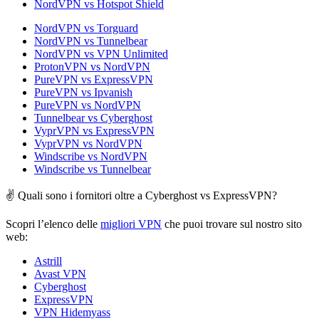
NordVPN vs Hotspot Shield
NordVPN vs Torguard
NordVPN vs Tunnelbear
NordVPN vs VPN Unlimited
ProtonVPN vs NordVPN
PureVPN vs ExpressVPN
PureVPN vs Ipvanish
PureVPN vs NordVPN
Tunnelbear vs Cyberghost
VyprVPN vs ExpressVPN
VyprVPN vs NordVPN
Windscribe vs NordVPN
Windscribe vs Tunnelbear
✌ Quali sono i fornitori oltre a Cyberghost vs ExpressVPN?
Scopri l’elenco delle
migliori VPN
che puoi trovare sul nostro sito
web:
Astrill
Avast VPN
Cyberghost
ExpressVPN
VPN Hidemyass