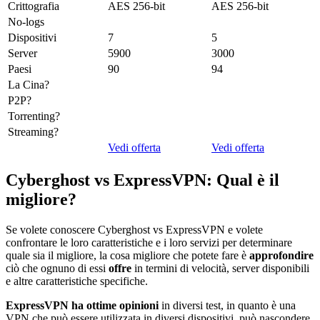
Crittografia
AES 256-bit
AES 256-bit
No-logs
Dispositivi
7
5
Server
5900
3000
Paesi
90
94
La Cina?
P2P?
Torrenting?
Streaming?
Vedi offerta
Vedi offerta
Cyberghost vs ExpressVPN: Qual è il
migliore?
Se volete conoscere Cyberghost vs ExpressVPN e volete
confrontare le loro caratteristiche e i loro servizi per determinare
quale sia il migliore, la cosa migliore che potete fare è
approfondire
ciò che ognuno di essi
offre
in termini di velocità, server disponibili
e altre caratteristiche specifiche.
ExpressVPN ha ottime opinioni
in diversi test, in quanto è una
VPN che può essere utilizzata in diversi dispositivi, può nascondere