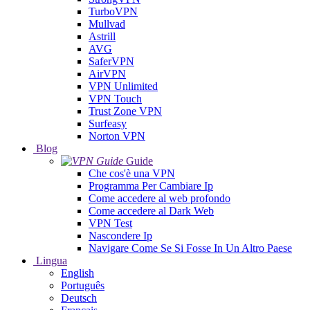
TurboVPN
Mullvad
Astrill
AVG
SaferVPN
AirVPN
VPN Unlimited
VPN Touch
Trust Zone VPN
Surfeasy
Norton VPN
Blog
Guide
Che cos'è una VPN
Programma Per Cambiare Ip
Come accedere al web profondo
Come accedere al Dark Web
VPN Test
Nascondere Ip
Navigare Come Se Si Fosse In Un Altro Paese
Lingua
English
Português
Deutsch