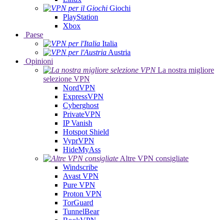
Giochi
PlayStation
Xbox
Paese
Italia
Austria
Opinioni
La nostra migliore
selezione VPN
NordVPN
ExpressVPN
Cyberghost
PrivateVPN
IP Vanish
Hotspot Shield
VyprVPN
HideMyAss
Altre VPN consigliate
Windscribe
Avast VPN
Pure VPN
Proton VPN
TorGuard
TunnelBear