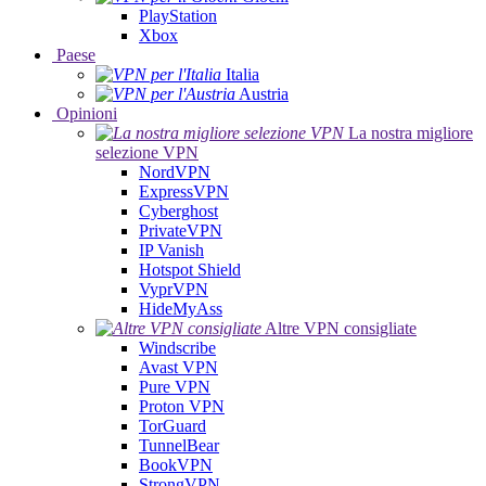
PlayStation
Xbox
Paese
Italia
Austria
Opinioni
La nostra migliore
selezione VPN
NordVPN
ExpressVPN
Cyberghost
PrivateVPN
IP Vanish
Hotspot Shield
VyprVPN
HideMyAss
Altre VPN consigliate
Windscribe
Avast VPN
Pure VPN
Proton VPN
TorGuard
TunnelBear
BookVPN
StrongVPN