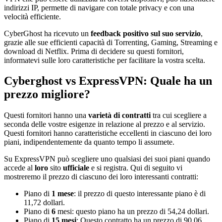
indirizzi IP, permette di navigare con totale privacy e con una
velocità efficiente.
CyberGhost ha ricevuto un
feedback positivo sul suo servizio
,
grazie alle sue efficienti capacità di Torrenting, Gaming, Streaming e
download di Netflix. Prima di decidere su questi fornitori,
informatevi sulle loro caratteristiche per facilitare la vostra scelta.
Cyberghost vs ExpressVPN: Quale ha un
prezzo migliore?
Questi fornitori hanno una
varietà di contratti
tra cui scegliere a
seconda delle vostre esigenze in relazione al prezzo e al servizio.
Questi fornitori hanno caratteristiche eccellenti in ciascuno dei loro
piani, indipendentemente da quanto tempo li assumete.
Su ExpressVPN può scegliere uno qualsiasi dei suoi piani quando
accede al
loro
sito
ufficiale
e si registra. Qui di seguito vi
mostreremo il prezzo di ciascuno dei loro interessanti contratti:
Piano di
1 mese
: il prezzo di questo interessante piano è di
11,72 dollari.
Piano di
6
mesi: questo piano ha un prezzo di 54,24 dollari.
Piano di
15 mesi
: Questo contratto ha un prezzo di 90,06