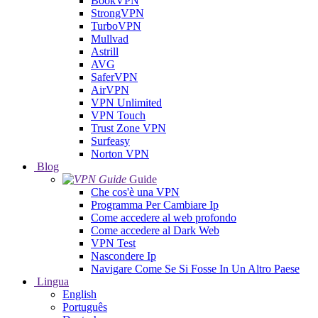
BookVPN
StrongVPN
TurboVPN
Mullvad
Astrill
AVG
SaferVPN
AirVPN
VPN Unlimited
VPN Touch
Trust Zone VPN
Surfeasy
Norton VPN
Blog
Guide
Che cos'è una VPN
Programma Per Cambiare Ip
Come accedere al web profondo
Come accedere al Dark Web
VPN Test
Nascondere Ip
Navigare Come Se Si Fosse In Un Altro Paese
Lingua
English
Português