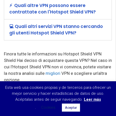
⚡ ️ Quali altre VPN possono essere
contrattate con l'Hotspot Shield VPN?
💻 Quali altri servizi VPN stanno cercando
gli utenti Hotspot Shield VPN?
Finora tutte le informazioni su Hotspot Shield VPN
Shield Hai deciso di acquistare questa VPN? Nel caso in
cui l’Hotspot Shield VPN non vi convinca, potete visitare
la nostra analisi sulle
migliori
VPN e scegliere un’altra
opzione.
Risparmia il 38%!
Esta web usa cookies propias y de terceros para ofrecer un
Vedi offerta
$2.99
mejor servicio y hacer estadísticas de datos de uso.
Acéptalas antes de seguir navegando.
Al mese
Leer más
Fonti e riferimenti
.
Cookies
Aceptar
Articolo di Wikipedia su Hotspot Shield VPN