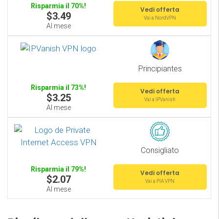
Risparmia il 70%!
Vedi offerta
$3.49
Vai a NordVPN
Al mese
Principiantes
Risparmia il 73%!
Vedi offerta
$3.25
Vai a IPVanish
Al mese
Consigliato
Risparmia il 79%!
Vedi offerta
$2.07
Vai a PIA VPN
Al mese