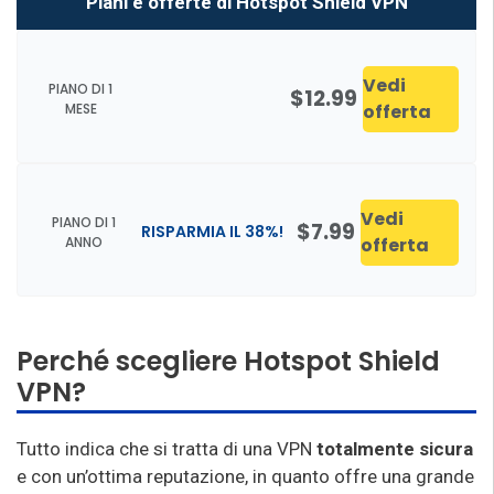
Piani e offerte di Hotspot Shield VPN
Vedi
PIANO DI 1
$12.99
MESE
offerta
Vedi
PIANO DI 1
$7.99
RISPARMIA IL 38%!
ANNO
offerta
Perché scegliere Hotspot Shield
VPN?
Tutto indica che si tratta di una VPN
totalmente sicura
e con un’ottima reputazione, in quanto offre una grande