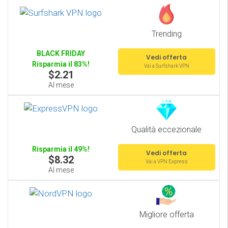
Trending
BLACK FRIDAY
Vedi offerta
Risparmia il 83%!
Vai a Surfshark VPN
$2.21
Al mese
Qualità eccezionale
Risparmia il 49%!
Vedi offerta
$8.32
Vai a VPN Express
Al mese
Migliore offerta