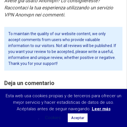
Avete già usato Anonvpn? Lo consigliereste?
Raccontaci la tua esperienza utilizzando un servizio
VPN Anonvpn nei commenti.
To maintain the quality of our website content, we only
accept comments from users who provide valuable
information to our visitors. Not all reviews will be published. If
you want your review to be accepted, please write a useful,
informative and unique review, whether positive or negative.
Thank you for your support!
Deja un comentario
Risparmia il 70%!
Esta web usa cookies propias y de terceros para ofrecer un
Su dirección de correo electrónico no será publicada.
Vedi offerta
$5.75
mejor servicio y hacer estadísticas de datos de uso.
Los campos obligatorios están marcados *
Acéptalas antes de seguir navegando.
al mese
Leer más
Comentario
.
Cookies
Aceptar