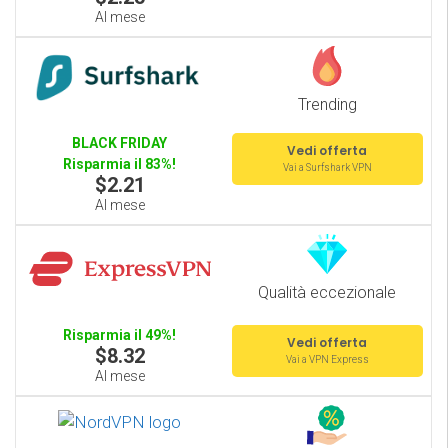
Al mese
Trending
BLACK FRIDAY
Vedi offerta
Risparmia il 83%!
Vai a Surfshark VPN
$2.21
Al mese
Qualità eccezionale
Risparmia il 49%!
Vedi offerta
$8.32
Vai a VPN Express
Al mese