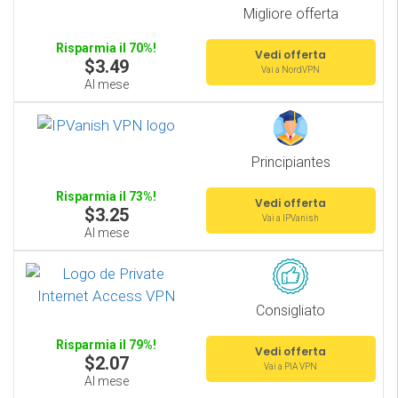
Migliore offerta
Risparmia il 70%!
Vedi offerta
$3.49
Vai a NordVPN
Al mese
Principiantes
Risparmia il 73%!
Vedi offerta
$3.25
Vai a IPVanish
Al mese
Consigliato
Risparmia il 79%!
Vedi offerta
$2.07
Vai a PIA VPN
Al mese