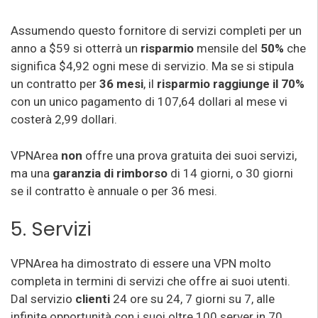
Assumendo questo fornitore di servizi completi per un
anno a $59 si otterrà un
risparmio
mensile del
50%
che
significa $4,92 ogni mese di servizio. Ma se si stipula
un contratto per
36 mesi
, il
risparmio raggiunge il 70%
con un unico pagamento di 107,64 dollari al mese vi
costerà 2,99 dollari.
VPNArea
non
offre una prova gratuita dei suoi servizi,
ma una
garanzia di rimborso
di 14 giorni, o 30 giorni
se il contratto è annuale o per 36 mesi.
5. Servizi
VPNArea ha dimostrato di essere una VPN molto
completa in termini di servizi che offre ai suoi utenti.
Dal servizio
clienti
24 ore su 24, 7 giorni su 7, alle
infinite opportunità con i suoi oltre 100 server in 70