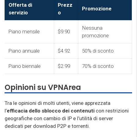
Offerta di
Prezz
Promozione
servizio
o
Nessuna
Piano mensile
$9.90
promozione
Piano annuale
$4.92
50% di sconto
Piano biennale
$2.99
70% di sconto
Opinioni su VPNArea
Tra le opinioni di molti utenti, viene apprezzata
l’
efficacia dello sblocco dei contenuti
con restrizioni
geografiche con cambio di IP e l’utilità di server
dedicati per download P2P e torrenti.