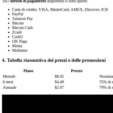
Tra i
metodi di pagamento
disponibili ci sono questi:
Carta di credito: VISA, MasterCard, AMEX, Discover, JCB
PayPal
Amazon Pay
Bitcoin
Bitcoin Cash
Zcash
CashU
OK Paga
Menta
Mobiamo
4. Tabella riassuntiva dei prezzi e delle promozioni
Piano
Prezzo
Mensile
$8.45
Nessuna
6 mesi
$4.49
55% di 
Annuale
$2.07
79% di 