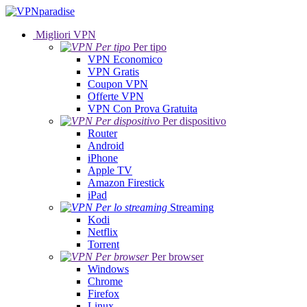
Migliori VPN
Per tipo
VPN Economico
VPN Gratis
Coupon VPN
Offerte VPN
VPN Con Prova Gratuita
Per dispositivo
Router
Android
iPhone
Apple TV
Amazon Firestick
iPad
Streaming
Kodi
Netflix
Torrent
Per browser
Windows
Chrome
Firefox
Linux