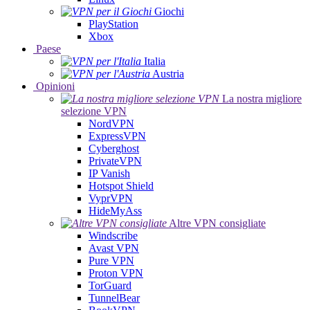
Giochi
PlayStation
Xbox
Paese
Italia
Austria
Opinioni
La nostra migliore
selezione VPN
NordVPN
ExpressVPN
Cyberghost
PrivateVPN
IP Vanish
Hotspot Shield
VyprVPN
HideMyAss
Altre VPN consigliate
Windscribe
Avast VPN
Pure VPN
Proton VPN
TorGuard
TunnelBear