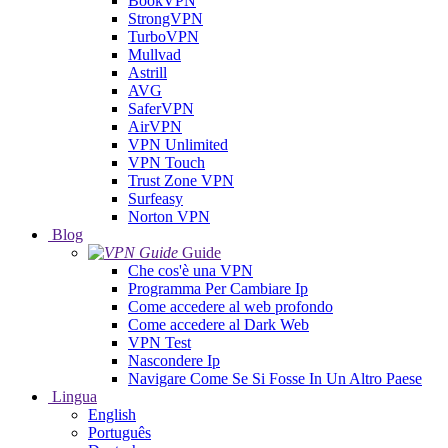
BookVPN
StrongVPN
TurboVPN
Mullvad
Astrill
AVG
SaferVPN
AirVPN
VPN Unlimited
VPN Touch
Trust Zone VPN
Surfeasy
Norton VPN
Blog
Guide
Che cos'è una VPN
Programma Per Cambiare Ip
Come accedere al web profondo
Come accedere al Dark Web
VPN Test
Nascondere Ip
Navigare Come Se Si Fosse In Un Altro Paese
Lingua
English
Português