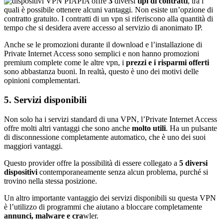
PIA offre
3
diversi
tipi di contratti
, tra i
quali è possibile ottenere alcuni vantaggi. Non esiste un’opzione di
contratto gratuito. I contratti di un vpn si riferiscono alla quantità di
tempo che si desidera avere accesso al servizio di anonimato IP.
Anche se le promozioni durante il download e l’installazione di
Private Internet Access sono semplici e non hanno promozioni
premium complete come le altre vpn, i
prezzi e i risparmi offerti
sono abbastanza buoni. In realtà, questo è uno dei motivi delle
opinioni complementari.
5. Servizi disponibili
Non solo ha i servizi standard di una VPN, l’Private Internet Access
offre molti altri vantaggi che sono anche
molto utili
. Ha un pulsante
di disconnessione completamente automatico, che è uno dei suoi
maggiori vantaggi.
Questo provider offre la possibilità di essere collegato a
5 diversi
dispositivi
contemporaneamente senza alcun problema, purché si
trovino nella stessa posizione.
Un altro importante vantaggio dei servizi disponibili su questa VPN
è l’utilizzo di programmi che aiutano a bloccare completamente
annunci, malware e cra
wler.