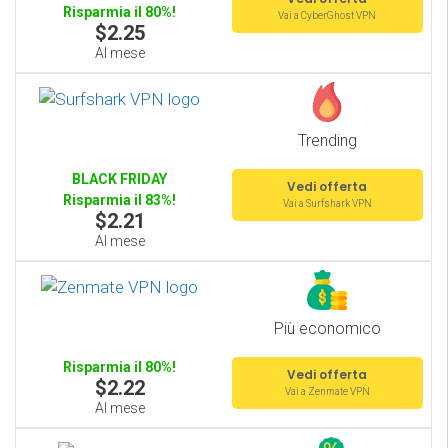
Risparmia il 80%!
Vai a CyberGhost VPN
$2.25
Al mese
Trending
BLACK FRIDAY
Vedi offerta
Risparmia il 83%!
Vai a Surfshark VPN
$2.21
Al mese
Più economico
Risparmia il 80%!
Vedi offerta
$2.22
Vai a Zenmate VPN
Al mese