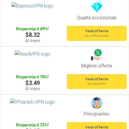
Qualità eccezionale
Risparmia il 49%!
Vedi offerta
$8.32
Vai a VPN Express
Al mese
Migliore offerta
Risparmia il 70%!
Vedi offerta
$3.49
Vai a NordVPN
Al mese
Principiantes
Risparmia il 73%!
Vedi offerta