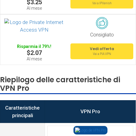
$3.25
Vai a IPVanish
Al mese
Consigliato
Risparmia il 79%!
Vedi offerta
$2.07
Vai a PIA VPN
Al mese
Riepilogo delle caratteristiche di
VPN Pro
Caratteristiche
VPN Pro
principali