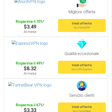
Migliore offerta
Risparmia il 70%!
Vedi offerta
$3.49
Vai a NordVPN
Al mese
Qualità eccezionale
Risparmia il 49%!
Vedi offerta
$8.32
Vai a VPN Express
Al mese
Servizio clienti
Risparmia il 67%!
Vedi offerta
$3.33
Vai a Tunnelbear