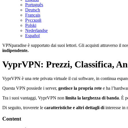
Português
Deutsch
Français
Русский
Polski
Nederlandse
Español
VPNparadise è supportato dai suoi lettori. Gli acquisti attraverso il 
indipendente.
VyprVPN: Prezzi, Classifica, Ana
VyprVPN è una rete privata virtuale il cui software, in continua espans
Questa VPN possiede i server,
gestisce la propria rete
e ha l’hardware
Tra i suoi vantaggi, VyprVPN non
limita la larghezza di banda
. È p
Di seguito, troverete le
caratteristiche e altri dettagli di
interesse in 
Content