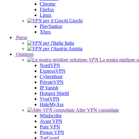
Chrome
Firefox
Linux
Giochi
PlayStation
Xbox
Paese
Italia
Austria
Opinioni
La nostra migliore 
NordVPN
ExpressVPN
Cyberghost
PrivateVPN
IP Vanish
Hotspot Shield
VyprVPN
HideMyAss
Altre VPN consigliate
Windscribe
Avast VPN
Pure VPN
Proton VPN
TorGuard