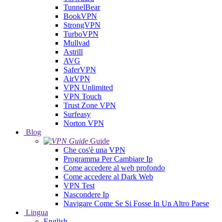
TunnelBear
BookVPN
StrongVPN
TurboVPN
Mullvad
Astrill
AVG
SaferVPN
AirVPN
VPN Unlimited
VPN Touch
Trust Zone VPN
Surfeasy
Norton VPN
Blog
Guide
Che cos'è una VPN
Programma Per Cambiare Ip
Come accedere al web profondo
Come accedere al Dark Web
VPN Test
Nascondere Ip
Navigare Come Se Si Fosse In Un Altro Paese
Lingua
English