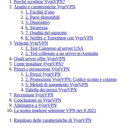
Perché scegliere VyprVPN?
Analisi e caratteristiche VyprVPN
1. Facilità d’uso
2. Paesi disponibili
3. Dispositivi
6. Sicurezza
7. Qualità del supporto
8. Netflix e Torrenting con VyprVPN
Velocità VyprVPN
1. Test Connesso al server USA
2. Test collegato a un server in Australia
Quali server offre VyprVPN
Come installare VyprVPN?
Prezzi e promozioni VyprVPN
1. Prezzi VyprVPN
2. Promozioni VyprVPN: Codice sconto e coupon
3. Metodi di pagamento VyprVPN
Tabella dei prezzi VyprVPN
Recensioni VyprVPN
Conclusione su VyprVPN
Alternative a VyprVPN
La nostra migliore selezione VPN per il 2021
Riepilogo delle caratteristiche di VyprVPN