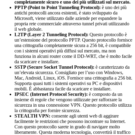
completamente sicuro e uno dei più utilizzati sul mercato.
PPTP (Point to Point Tunneling Protocol):
è uno dei più
antichi protocolli ancora esistenti, è stato sviluppato da
Microsoft, viene utilizzato dalle aziende per espandere la
propria rete commerciale attraverso tunnel privati utilizzando
il web globale.
L2TP (Layer 2 Tunneling Protocol):
Questo protocollo è
un’estensione del protocollo PPTP. Questo protocollo fornisce
una crittografia completamente sicura a 256 bit, è compatibile
con i sistemi operativi più diffusi sul mercato, ma non
funziona in alcuni router come il DD-WRT, che è molto facile
da scaricare e installare.
SSTP (Secure Socket Tunnel Protocol):
è caratterizzato da
un’elevata sicurezza. Consigliato per l’uso con Windows,
Mac, Android, Linux, iOS. Fornisce una crittografia a 256 bit.
Supporta quasi tutti i sistemi operativi su PC e dispositivi
mobili. È abbastanza facile da scaricare e installare.
IPSEC (Internet Protocol Security):
è composto da un
insieme di regole che vengono utilizzate per rafforzare la
sicurezza in una connessione VPN. Questo protocollo utilizza
la crittografia per fornire sicurezza.
STEALTH VPN:
consente agli utenti web di aggirare
facilmente le restrizioni che possono incontrare su Internet.
Con questo protocollo sarete in grado di navigare molto
liberamente. Questa moderna tecnologia, convertirà il traffico