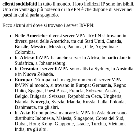
clienti soddisfatti
in tutto il mondo. I loro indirizzi IP sono invisibili.
Uno dei vantaggi più notevoli di IbVPN è che dispone di server nei
paesi in cui si parla spagnolo.
Ecco alcuni siti dove si trovano i server IbVPN:
Nelle
Americhe
: diversi server VPN IbVPN si trovano in
diversi paesi delle Americhe, tra cui Stati Uniti, Canada,
Brasile, Messico, Messico, Panama, Cile, Argentina e
Colombia.
In
Africa:
IbVPN ha anche server in Africa, in particolare in
Sudafrica, a Johannesburg.
In
Oceania:
i server IbVPN sono attivi a Sydney, in Australia
e in Nuova Zelanda.
Europa:
l’Europa ha il maggior numero di server VPN
IbVPN al mondo, si trovano in Europa: Germania, Regno
Unito, Spagna, Paesi Bassi, Francia, Svizzera, Austria,
Belgio, Bulgaria, Svizzera, Repubblica Ceca, Ungheria,
Islanda, Norvegia, Svezia, Irlanda, Russia, Italia, Polonia,
Danimarca, tra gli altri.
In
Asia:
E non poteva mancare la VPN in Asia dove sono
distribuiti: Indonesia, Malesia, Singapore, Corea del Sud,
Dubai, Hong Kong, Giappone, Israele, Turchia, Vietnam,
India, tra gli altri.