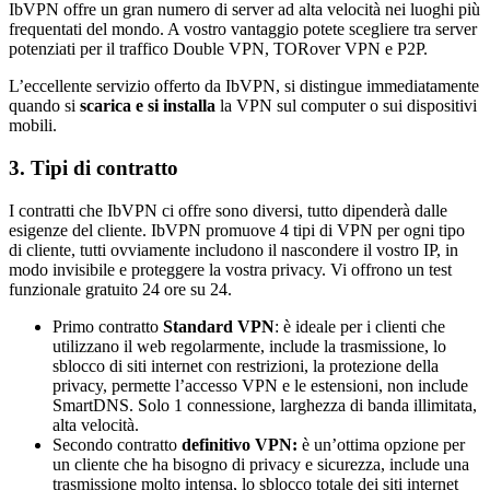
IbVPN offre un gran numero di server ad alta velocità nei luoghi più
frequentati del mondo. A vostro vantaggio potete scegliere tra server
potenziati per il traffico Double VPN, TORover VPN e P2P.
L’eccellente servizio offerto da IbVPN, si distingue immediatamente
quando si
scarica e si installa
la VPN sul computer o sui dispositivi
mobili.
3. Tipi di contratto
I contratti che IbVPN ci offre sono diversi, tutto dipenderà dalle
esigenze del cliente. IbVPN promuove 4 tipi di VPN per ogni tipo
di cliente, tutti ovviamente includono il nascondere il vostro IP, in
modo invisibile e proteggere la vostra privacy. Vi offrono un test
funzionale gratuito 24 ore su 24.
Primo contratto
Standard VPN
: è ideale per i clienti che
utilizzano il web regolarmente, include la trasmissione, lo
sblocco di siti internet con restrizioni, la protezione della
privacy, permette l’accesso VPN e le estensioni, non include
SmartDNS. Solo 1 connessione, larghezza di banda illimitata,
alta velocità.
Secondo contratto
definitivo VPN:
è un’ottima opzione per
un cliente che ha bisogno di privacy e sicurezza, include una
trasmissione molto intensa, lo sblocco totale dei siti internet