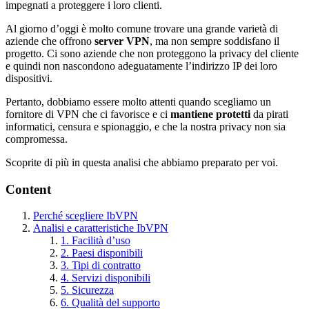
impegnati a proteggere i loro clienti.
Al giorno d’oggi è molto comune trovare una grande varietà di
aziende che offrono
server VPN
, ma non sempre soddisfano il
progetto. Ci sono aziende che non proteggono la privacy del cliente
e quindi non nascondono adeguatamente l’indirizzo IP dei loro
dispositivi.
Pertanto, dobbiamo essere molto attenti quando scegliamo un
fornitore di VPN che ci favorisce e ci
mantiene protetti
da pirati
informatici, censura e spionaggio, e che la nostra privacy non sia
compromessa.
Scoprite di più in questa analisi che abbiamo preparato per voi.
Content
Perché scegliere IbVPN
Analisi e caratteristiche IbVPN
1. Facilità d’uso
2. Paesi disponibili
3. Tipi di contratto
4. Servizi disponibili
5. Sicurezza
6. Qualità del supporto