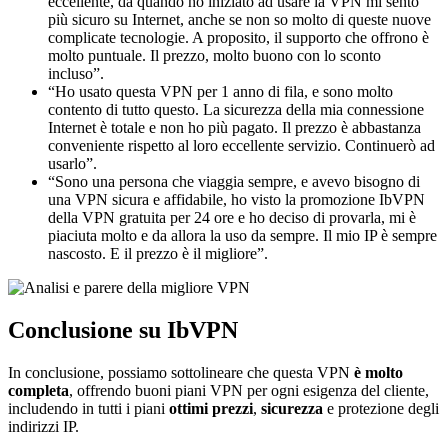
eccellente, da quando ho iniziato ad usare la VPN mi sento
più sicuro su Internet, anche se non so molto di queste nuove
complicate tecnologie. A proposito, il supporto che offrono è
molto puntuale. Il prezzo, molto buono con lo sconto
incluso”.
“Ho usato questa VPN per 1 anno di fila, e sono molto
contento di tutto questo. La sicurezza della mia connessione
Internet è totale e non ho più pagato. Il prezzo è abbastanza
conveniente rispetto al loro eccellente servizio. Continuerò ad
usarlo”.
“Sono una persona che viaggia sempre, e avevo bisogno di
una VPN sicura e affidabile, ho visto la promozione IbVPN
della VPN gratuita per 24 ore e ho deciso di provarla, mi è
piaciuta molto e da allora la uso da sempre. Il mio IP è sempre
nascosto. E il prezzo è il migliore”.
Conclusione su IbVPN
In conclusione, possiamo sottolineare che questa VPN
è molto
completa
, offrendo buoni piani VPN per ogni esigenza del cliente,
includendo in tutti i piani
ottimi prezzi
,
sicurezza
e protezione degli
indirizzi IP.