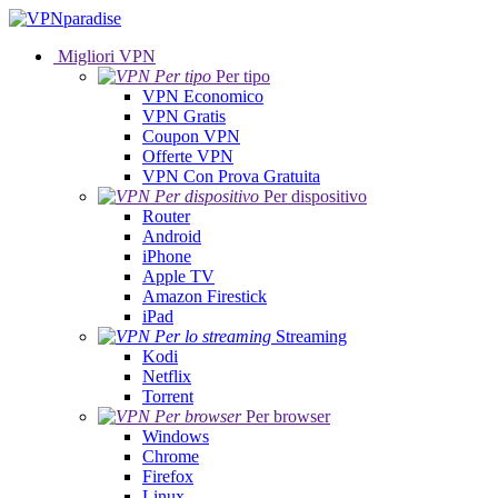
Migliori VPN
Per tipo
VPN Economico
VPN Gratis
Coupon VPN
Offerte VPN
VPN Con Prova Gratuita
Per dispositivo
Router
Android
iPhone
Apple TV
Amazon Firestick
iPad
Streaming
Kodi
Netflix
Torrent
Per browser
Windows
Chrome
Firefox
Linux