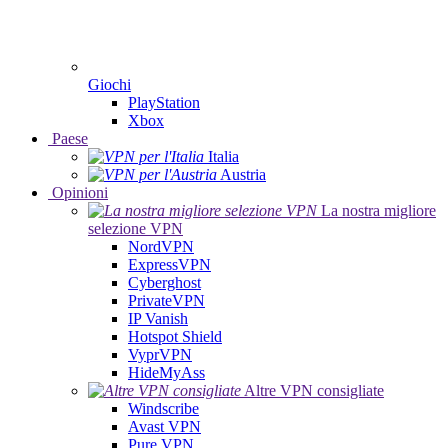
Giochi
PlayStation
Xbox
Paese
Italia
Austria
Opinioni
La nostra migliore
selezione VPN
NordVPN
ExpressVPN
Cyberghost
PrivateVPN
IP Vanish
Hotspot Shield
VyprVPN
HideMyAss
Altre VPN consigliate
Windscribe
Avast VPN
Pure VPN