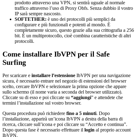
prodotto attraverso una VPN, si sentirà uguale al normale
traffico attraverso l’uso di Proxy Obfs. Senza dubbio il vostro
IP sarà sempre nascosto.
SOFTETHER:
è uno dei protocolli più semplici da
configurare e più funzionali e potenti al mondo. È
completamente sicuro, questo grazie alla sua crittografia a 256
bit. È un multiprotocollo, cioè combina caratteristiche di altri
protocolli.
Come installare IbVPN per il Safe
Surfing
Per scaricare e
installare l’estensione
IbVPN per una navigazione
sicura, è necessario entrare nel negozio di estensioni del browser
scelto, cercare IbVPN e selezionare la prima opzione che appare
sullo schermo (il nome varia a seconda del browser utilizzato).
Cliccate su di esso e poi cliccate su
“aggiungi
” e attendete che
termini l’installazione sul vostro browser.
Questa procedura può richiedere
fino a 5 minuti
. Dopo
l’installazione, apparirà un’icona IbVPN a destra della barra di
ricerca, cliccare sull’icona e poi cliccare su “Accetto e continua”.
Dopo questa fase è necessario effettuare il
login
al proprio account
IbVPN.