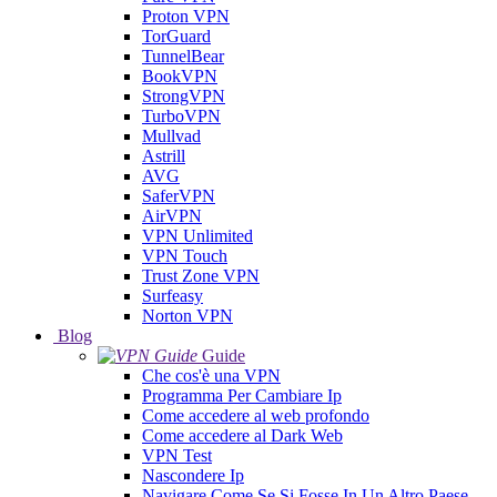
Proton VPN
TorGuard
TunnelBear
BookVPN
StrongVPN
TurboVPN
Mullvad
Astrill
AVG
SaferVPN
AirVPN
VPN Unlimited
VPN Touch
Trust Zone VPN
Surfeasy
Norton VPN
Blog
Guide
Che cos'è una VPN
Programma Per Cambiare Ip
Come accedere al web profondo
Come accedere al Dark Web
VPN Test
Nascondere Ip
Navigare Come Se Si Fosse In Un Altro Paese