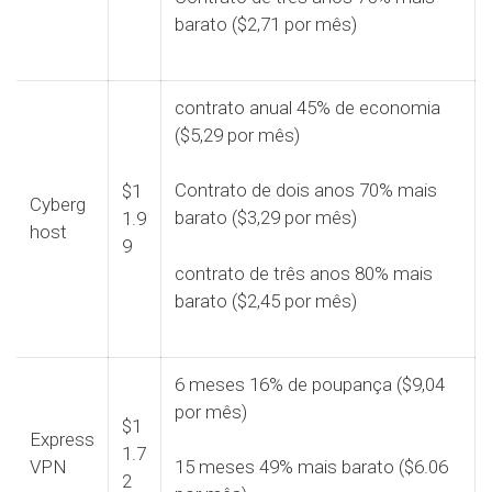
barato ($2,71 por mês)
contrato anual 45% de economia
($5,29 por mês)
Contrato de dois anos 70% mais
$1
Cyberg
barato ($3,29 por mês)
1.9
host
9
contrato de três anos 80% mais
barato ($2,45 por mês)
6 meses 16% de poupança ($9,04
por mês)
$1
Express
1.7
VPN
15 meses 49% mais barato ($6.06
2