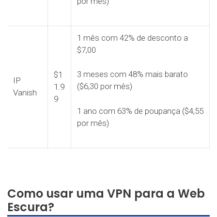
por mês)
1 mês com 42% de desconto a
$7,00
3 meses com 48% mais barato
$1
IP
($6,30 por mês)
1.9
Vanish
9
1 ano com 63% de poupança ($4,55
por mês)
Como usar uma VPN para a Web
Escura?