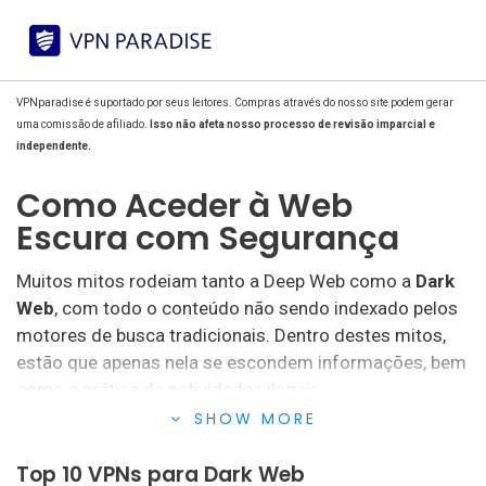
VPNparadise é suportado por seus leitores. Compras através do nosso site podem gerar
uma comissão de afiliado.
Isso não afeta nosso processo de revisão imparcial e
independente.
Como Aceder à Web
Escura com Segurança
Muitos mitos rodeiam tanto a Deep Web como a
Dark
Web
, com todo o conteúdo não sendo indexado pelos
motores de busca tradicionais. Dentro destes mitos,
estão que apenas nela se escondem informações, bem
como a prática de actividades ilegais.
SHOW MORE
Isso é parcialmente verdade, embora não totalmente
Top 10 VPNs para Dark Web
exacto. Tanto na Deep Web como neste tipo de