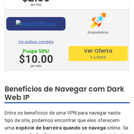
por mês
Esconder.me
Vpnsecure
Empreiteiros
Getflix
Ver análise completa
Tuxler
Ver Oferta
Poupe 50%!
$10.00
Ir a Astrill
Ibvpn
por mês
Ivacy Vpn
Digibit Vpn
Benefícios de Navegar com Dark
X-Vpn
Web IP
Flyvpn
Entre os benefícios de uma VPN para navegar neste
Freedome Vpn
tipo de site, podemos encontrar que eles oferecem
uma
espécie de barreira quando se navega
online. Se
Fastestvpn