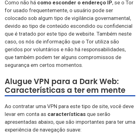
Como não há
como esconder o endereço IP
, se o Tor
Zoog Vpn
for usado frequentemente, o usuário pode ser
colocado sob algum tipo de vigilância governamental,
Anonvpn
devido ao tipo de conteúdo escondido ou confidencial
Steganos
que é tratado por este tipo de website. Também neste
caso, os nós de informação que o Tor utiliza são
Claustro de Identidade
geridos por voluntários e não há responsabilidades,
Ufo Vpn
que também podem ter alguns compromissos de
segurança em certos momentos.
Goosevpn
Alugue VPN para a Dark Web:
Bala Vpn
Características a ter em mente
Ao contratar uma VPN para este tipo de site, você deve
levar em conta as
características
que serão
apresentadas abaixo, que são importantes para ter uma
experiência de navegação suave: