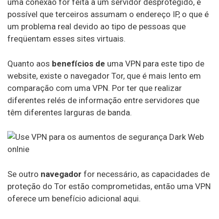
uma conexão for feita a um servidor desprotegido, é
Frootvpn
possível que terceiros assumam o endereço IP, o que é
um problema real devido ao tipo de pessoas que
Vpnarea
freqüentam esses sites virtuais.
Conexão Segura Kaspersky
Quanto aos
benefícios de
uma VPN para este tipo de
Azirevpn
website, existe o navegador Tor, que é mais lento em
comparação com uma VPN. Por ter que realizar
Ovpn
diferentes relés de informação entre servidores que
Cactus Vpn
têm diferentes larguras de banda.
Hideipvpn
Vpn Pro
Vpn do Céu
Se outro
navegador
for necessário, as capacidades de
proteção do Tor estão comprometidas, então uma VPN
Okayfreedom
oferece um benefício adicional aqui.
Securevpn