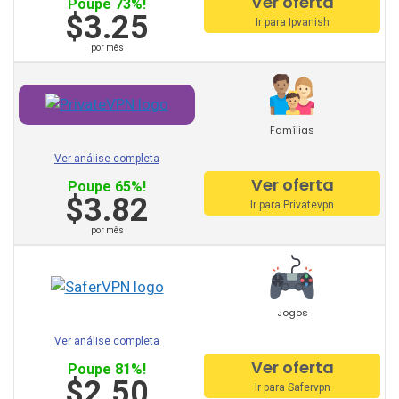
Ver oferta
StrongVPN
Poupe 73%!
$3.25
Ir para Ipvanish
Mullvad
por mês
AVG vpn
zona fiduciária vpn
Famílias
Surfeasy
Ver análise completa
Norton vpn
Ver oferta
Poupe 65%!
$3.82
Ir para Privatevpn
Acesso privado à Internet
por mês
Olá Vpn
Btguard
Jogos
Unlocator
Ver análise completa
Avira Phantom Vpn
Ver oferta
Poupe 81%!
$2.50
Ir para Safervpn
Mestre Vpn