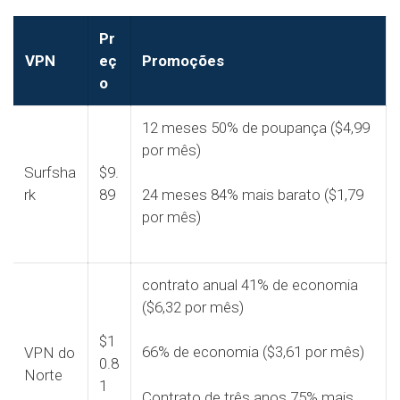
Pr
VPN
eç
Promoções
o
12 meses 50% de poupança ($4,99
por mês)
Surfsha
$9.
rk
89
24 meses 84% mais barato ($1,79
por mês)
contrato anual 41% de economia
($6,32 por mês)
$1
66% de economia ($3,61 por mês)
VPN do
0.8
Norte
1
Contrato de três anos 75% mais