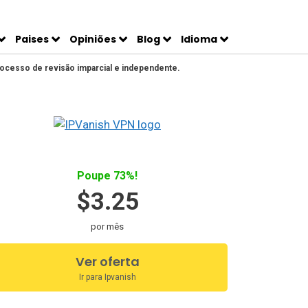
Paises
Opiniões
Blog
Idioma
rocesso de revisão imparcial e independente.
Poupe 73%!
$3.25
por mês
Ver oferta
Ir para Ipvanish