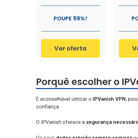
POUPE 59%!
P
Ver oferta
V
Porquê escolher o IP
É aconselhável utilizar o
IPVanish VPN
, poi
confiança.
O IPVanish oferece a
segurança necessári
Os seus
dados estarão sempre seguros
, 