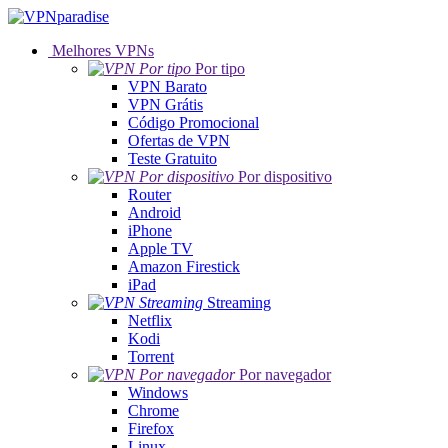
Melhores VPNs
Por tipo
VPN Barato
VPN Grátis
Código Promocional
Ofertas de VPN
Teste Gratuito
Por dispositivo
Router
Android
iPhone
Apple TV
Amazon Firestick
iPad
Streaming
Netflix
Kodi
Torrent
Por navegador
Windows
Chrome
Firefox
Linux