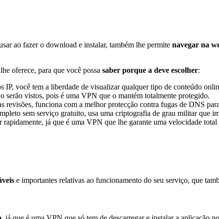
sar ao fazer o download e instalar, também lhe permite
navegar na w
lhe oferece, para que você possa
saber porque a deve escolher
:
s IP, você tem a liberdade de visualizar qualquer tipo de conteúdo onl
não serão vistos, pois é uma VPN que o mantém totalmente protegido.
 revisões, funciona com a melhor protecção contra fugas de DNS para q
ompleto sem serviço gratuito, usa uma criptografia de grau militar que
 rapidamente, já que é uma VPN que lhe garante uma velocidade total e
áveis
e importantes relativas ao funcionamento do seu serviço, que ta
o
, já que é uma VPN que só tem de descarregar e instalar a aplicação no se