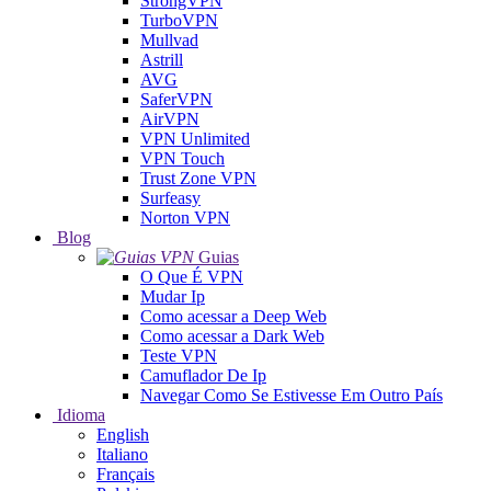
StrongVPN
TurboVPN
Mullvad
Astrill
AVG
SaferVPN
AirVPN
VPN Unlimited
VPN Touch
Trust Zone VPN
Surfeasy
Norton VPN
Blog
Guias
O Que É VPN
Mudar Ip
Como acessar a Deep Web
Como acessar a Dark Web
Teste VPN
Camuflador De Ip
Navegar Como Se Estivesse Em Outro País
Idioma
English
Italiano
Français