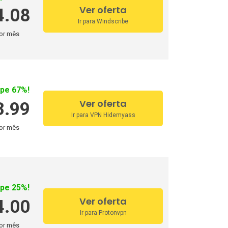
Ver oferta
4.08
Ir para Windscribe
or mês
pe 67%!
y VPN
Ver oferta
3.99
Ir para VPN Hidemyass
eganos
or mês
rongVPN
rfeasy
rguard
pe 25%!
Ver oferta
4.00
ust Zone VPN
Ir para Protonvpn
xler
or mês