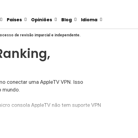
Paises
Opiniões
Blog
Idioma
rocesso de revisão imparcial e independente.
Ranking,
omo conectar uma AppleTV VPN. Isso
do mundo.
 micro consola AppleTV não tem suporte VPN
PN. No entanto, estes requerem software
ertas pode ser um pouco complicado.