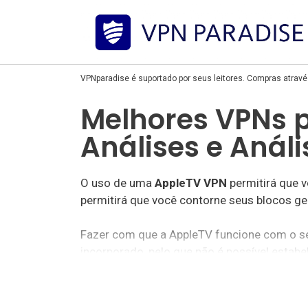
VPNparadise é suportado por seus leitores. Compras atrav
Melhores VPNs p
Análises e Análi
O uso de uma
AppleTV VPN
permitirá que 
permitirá que você contorne seus blocos ge
Fazer com que a AppleTV funcione com o se
incorporado, pelo que não é possível estab
No entanto, existem
soluções alternativas
confiável, bom suporte e instruções muito