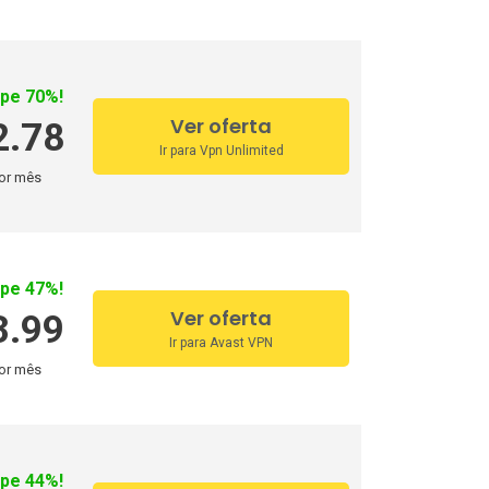
pe 70%!
Ver oferta
2.78
Ir para Vpn Unlimited
or mês
pe 47%!
Ver oferta
3.99
Ir para Avast VPN
or mês
pe 44%!