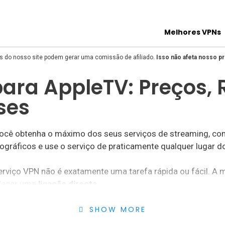
Melhores VPNs
és do nosso site podem gerar uma comissão de afiliado.
Isso não afeta nosso p
ara AppleTV: Preços, 
ses
você obtenha o máximo dos seus serviços de streaming, c
ográficos e use o serviço de praticamente qualquer lugar 
rviço VPN não é exatamente uma tarefa rápida ou fácil. A
elecer uma
ligação directa
.
que lhe permitirão combinar a AppleTV com o uso de uma V
SHOW MORE
 claras. Encontrar uma VPN com a velocidade e segurança c