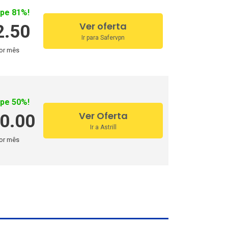
pe 81%!
Ver oferta
2.50
Ir para Safervpn
or mês
pe 50%!
Ver Oferta
0.00
Ir a Astrill
or mês