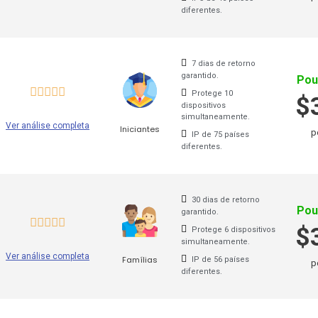
diferentes.
Kaspersky Secure Connection
Uf
Mullvad
Un
7 dias de retorno
My Expat Network
VP
garantido.
Pou
Protege 10
$
Norton VPN
VP
dispositivos
simultaneamente.
Ver análise completa
Iniciantes
Okayfreedom
VP
p
IP de 75 países
diferentes.
OVPN
VP
Private Internet Access
Vy
30 dias de retorno
Pou
garantido.
PureVPN
X-
$
Protege 6 dispositivos
simultaneamente.
SecureVPN
Zo
Ver análise completa
Famílias
IP de 56 países
p
diferentes.