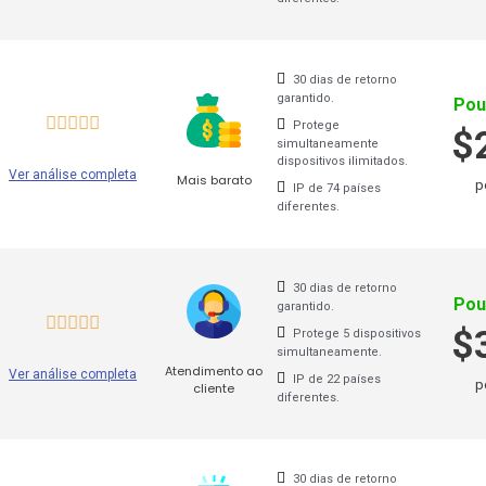
terar a
localização virtual do dispositivo
, dando-lhe acess
30 dias de retorno
garantido.
Pou
AppleTV
Protege
$
simultaneamente
dispositivos ilimitados.
Ver análise completa
Mais barato
is utilizados diariamente para a visualização de conteúdo
p
IP de 74 países
diferentes.
ficazes de alterar o endereço IP e
ocultar a localização re
s AppleTV que os tornam muito mais fáceis de utilizar.
30 dias de retorno
Pou
garantido.
$
Protege 5 dispositivos
simultaneamente.
Atendimento ao
Ver análise completa
IP de 22 países
p
cliente
diferentes.
30 dias de retorno