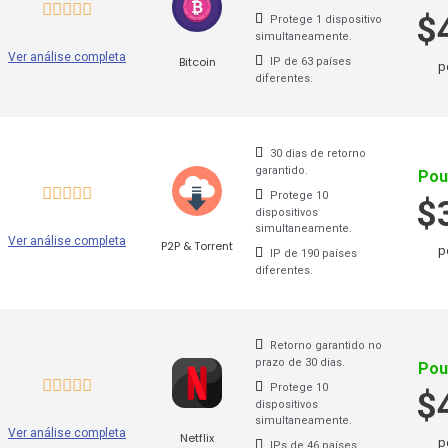
$
Protege 1 dispositivo
simultaneamente.
Ver análise completa
Bitcoin
IP de 63 países
p
diferentes.
ecomendados:
30 dias de retorno
garantido.
Pou
GooseVPN
Sk
Protege 10
$
dispositivos
simultaneamente.
Hide.Me
St
Ver análise completa
P2P & Torrent
p
IP de 190 países
diferentes.
HideipVPN
St
Hola VPN
Su
Retorno garantido no
IbVPN
To
prazo de 30 dias.
Pou
Protege 10
$
Identity Cloaker
Tr
dispositivos
simultaneamente.
Ver análise completa
Ivacy VPN
Tu
Netflix
p
IPs de 46 países