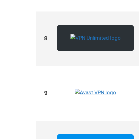
ExpressVPN
VPN Hidemyass
Hotspot Shield
8
Ipvanish
NordVPN
PrivateVPN
ProtonVPN
9
SaferVPN
Surfshark
Tunnelbear
VPN Unlimited