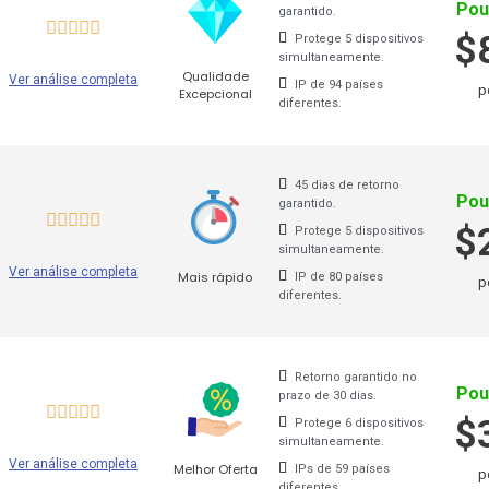
Pou
garantido.
$
Protege 5 dispositivos
iço. Você poderá
desbloquear conteúdo
simultaneamente.
que não está dispo
Qualidade
Ver análise completa
de
serviços VPN. Eles competem no mercado global, oferece
IP de 94 países
p
Excepcional
diferentes.
iços VPN no mercado
torna difícil tomar uma decisão
ao co
m dia. O preço de um serviço também deve ser levado em co
45 dias de retorno
os
navegando com segurança.
Pou
garantido.
$
Protege 5 dispositivos
de VPNs melhores em todo o mundo. É por isso que tomar 
simultaneamente.
Ver análise completa
Mais rápido
i estão algumas das melhores VPNs para a AppleTV:
IP de 80 países
p
diferentes.
Retorno garantido no
Pou
prazo de 30 dias.
$
Protege 6 dispositivos
simultaneamente.
Ver análise completa
Melhor Oferta
IPs de 59 países
p
diferentes.