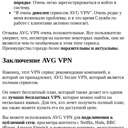
порядке
. Очень легко зарегистрироваться и войти в
систему.
“Я очень
доволен
сервисом AVG VPN”. Очень редко у
меня возникали проблемы, и в это время Служба по
работе с клиентами активно помогает.
Отзывы AVG VPN очень положительные. Все пользователи
уверяют, что, несмотря на наличие некоторых ошибок, они не
являются чем-то необычным в этом типе сервиса.
Преимущества гораздо более
поразительны и актуальны
.
Заключение AVG VPN
Наконец, этот VPN сервис рекомендован компанией, к
которой он принадлежит, AVG Secure VPN, который является
полным сервисом.
Он имеет бесплатный план, который также делает его одним
из
лучших бесплатных VPN
, которые можно найти на
нескольких языках. Для тех, кто хочет получить полный план,
вы также можете купить его по доступной цене.
Вы можете использовать AVG VPN для
подключения к
публичной сети
, просмотра контента с Netflix, Hulu, BBC
iPlayer, Amazon Firestick и
потокового
контента, недоступного