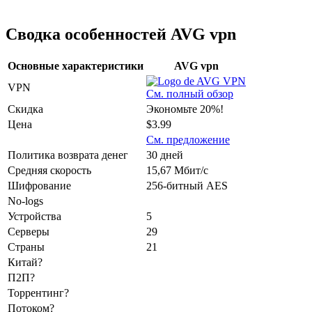
Сводка особенностей AVG vpn
Основные характеристики
AVG vpn
VPN
См. полный обзор
Скидка
Экономьте 20%!
Цена
$3.99
См. предложение
Политика возврата денег
30 дней
Средняя скорость
15,67 Мбит/с
Шифрование
256-битный AES
No-logs
Устройства
5
Серверы
29
Страны
21
Китай?
П2П?
Торрентинг?
Потоком?