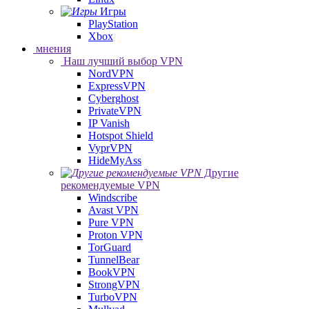
Игры
PlayStation
Xbox
мнения
Наш лучший выбор VPN
NordVPN
ExpressVPN
Cyberghost
PrivateVPN
IP Vanish
Hotspot Shield
VyprVPN
HideMyAss
Другие
рекомендуемые VPN
Windscribe
Avast VPN
Pure VPN
Proton VPN
TorGuard
TunnelBear
BookVPN
StrongVPN
TurboVPN