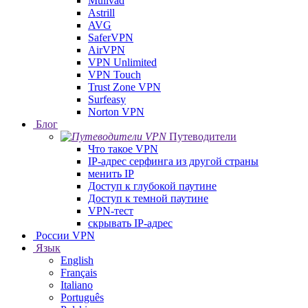
Mullvad
Astrill
AVG
SaferVPN
AirVPN
VPN Unlimited
VPN Touch
Trust Zone VPN
Surfeasy
Norton VPN
Блог
Путеводители
Что такое VPN
IP-адрес серфинга из другой страны
менить IP
Доступ к глубокой паутине
Доступ к темной паутине
VPN-тест
скрывать IP-адрес
России VPN
Язык
English
Français
Italiano
Português