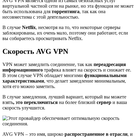
AVG VPN является одной из самых безопасных услуг
виртуальной частной сети на рынке, но эта функция не может
быть использована для
торрентинга
, так как она
несовместима с этой деятельностью.
В случае
Netflix
, несмотря на то, что некоторые серверы
заблокированы, их очень мало, поэтому они работают, если
вы собираетесь просматривать Netflix.
Скорость AVG VPN
VPN может замедлить соединение, так как
переадресация
информационного
трафика влияет на скорость и снижает ее.
В этом случае VPN обладает многими
функциональными
характеристиками
, что делает замедление минимальным,
хотя его можно заметить.
В случае замедления, лучший вариант, который вы можете
взять
, это переключиться
на более близкий
сервер
и ваша
скорость улучшится.
AVG VPN – это имя, широко
распространенное в отрасли
, и