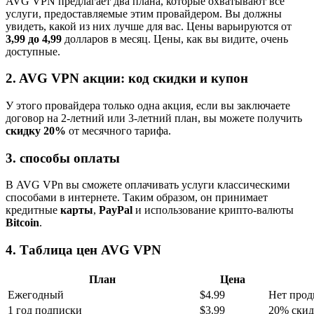
AVG VPN предлагает два плана, которые охватывают все
услуги, предоставляемые этим провайдером. Вы должны
увидеть, какой из них лучше для вас. Цены варьируются от
3,99 до 4,99
долларов в месяц. Цены, как вы видите, очень
доступные.
2. AVG VPN акции:
код скидки и купон
У этого провайдера только одна акция, если вы заключаете
договор на 2-летний или 3-летний план, вы можете получить
скидку 20%
от месячного тарифа.
3. способы оплаты
В AVG VPn вы сможете оплачивать услуги классическими
способами в интернете. Таким образом, он принимает
кредитные
карты
,
PayPal
и использование крипто-валюты
Bitcoin
.
4. Таблица цен AVG VPN
План
Цена
Ежегодный
$4.99
Нет прод
1 год подписки
$3.99
20% скид