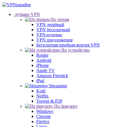
лучшие VPN
По типам
VPN дешёвый
VPN бесплатный
VPN-купоны
VPN предложения
Бесплатная пробная версия VPN
На устройство
Router
Android
iPhone
Apple TV
Amazon Firestick
iPad
Streaming
Kodi
Netflix
Torrent & P2P
По браузеру
Windows
Chrome
Firefox
Linux