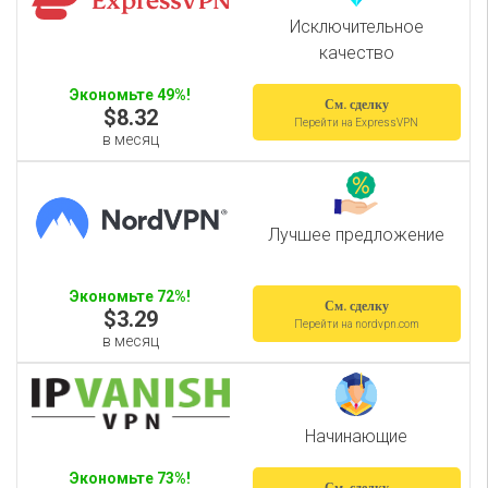
Исключительное
качество
Экономьте 49%!
См. сделку
$8.32
Перейти на ExpressVPN
в месяц
Лучшее предложение
Экономьте 72%!
См. сделку
$3.29
Перейти на nordvpn.com
в месяц
Начинающие
Экономьте 73%!
См. сделку