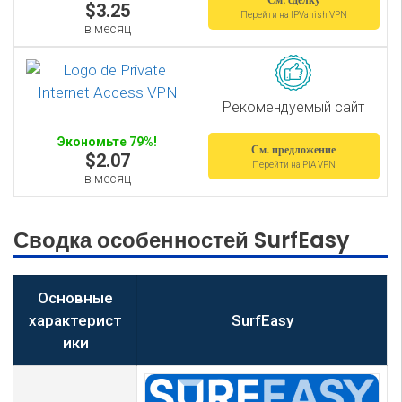
$3.25
Перейти на IPVanish VPN
в месяц
Рекомендуемый сайт
Экономьте 79%!
См. предложение
$2.07
Перейти на PIA VPN
в месяц
Сводка особенностей SurfEasy
Основные
характерист
SurfEasy
ики