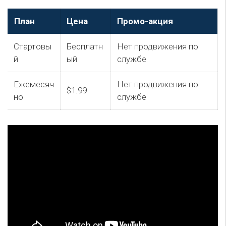
План
Цена
Промо-акция
Стартовы
Бесплатн
Нет продвижения по
й
ый
службе
Ежемесяч
Нет продвижения по
$1.99
но
службе