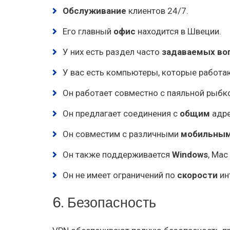
Обслуживание
клиентов 24/7.
Его главный
офис
находится в Швеции.
У них есть раздел часто
задаваемых во
У вас есть компьютеры, которые работ
Он работает совместно с паяльной рыб
Он предлагает соединения с
общим
адр
Он совместим с различными
мобильны
Он также поддерживается
Windows
, Mac
Он не имеет ограничений по
скорости
ин
6. Безопасность