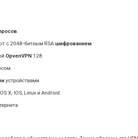
просов
.
ают с 2048-битным RSA
шифрованием
.
кой
OpvenVPN
128.
есом.
ми
устройствами.
 OS X, IOS, Linux и Android.
тернета.