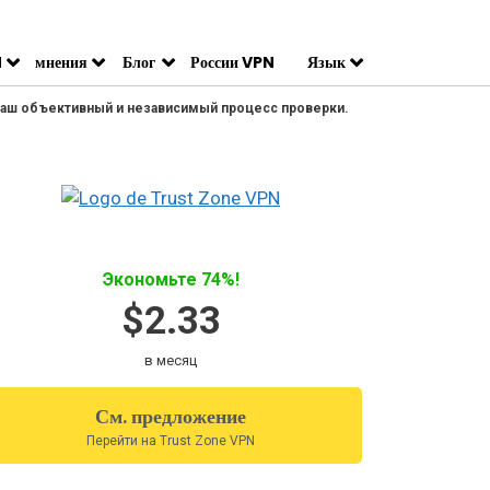
N
мнения
Блог
России VPN
Язык
 наш объективный и независимый процесс проверки.
Экономьте 74%!
$2.33
в месяц
См. предложение
Перейти на Trust Zone VPN