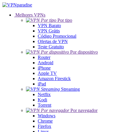
Melhores VPNs
Por tipo
VPN Barato
VPN Grátis
Código Promocional
Ofertas de VPN
Teste Gratuito
Por dispositivo
Router
Android
iPhone
Apple TV
Amazon Firestick
iPad
Streaming
Netflix
Kodi
Torrent
Por navegador
Windows
Chrome
Firefox
Linux