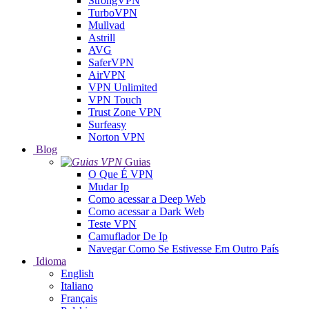
StrongVPN
TurboVPN
Mullvad
Astrill
AVG
SaferVPN
AirVPN
VPN Unlimited
VPN Touch
Trust Zone VPN
Surfeasy
Norton VPN
Blog
Guias
O Que É VPN
Mudar Ip
Como acessar a Deep Web
Como acessar a Dark Web
Teste VPN
Camuflador De Ip
Navegar Como Se Estivesse Em Outro País
Idioma
English
Italiano
Français