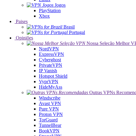
Jogos
PlayStation
Xbox
Paises
Brasil
Portugal
Opiniões
Nossa Seleção Melhor 
NordVPN
ExpressVPN
Cyberghost
PrivateVPN
IP Vanish
Hotspot Shield
VyprVPN
HideMyAss
Outras VPNs Recomend
Windscribe
Avast VPN
Pure VPN
Proton VPN
TorGuard
TunnelBear
BookVPN