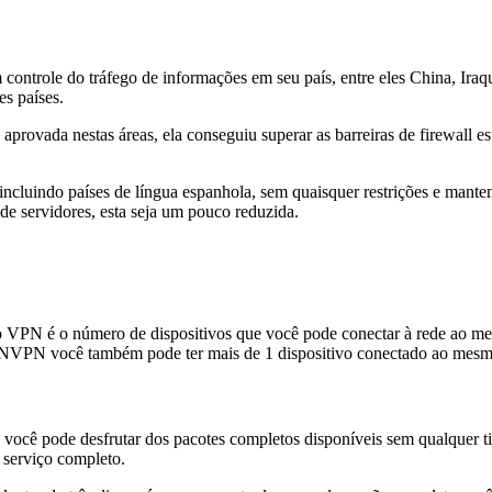
 controle do tráfego de informações em seu país, entre eles China, Iraqu
s países.
rovada nestas áreas, ela conseguiu superar as barreiras de firewall est
ncluindo países de língua espanhola, sem quaisquer restrições e mant
de servidores, esta seja um pouco reduzida.
o VPN é o número de dispositivos que você pode conectar à rede ao me
 a NVPN você também pode ter mais de 1 dispositivo conectado ao mes
você pode desfrutar dos pacotes completos disponíveis sem qualquer t
 serviço completo.