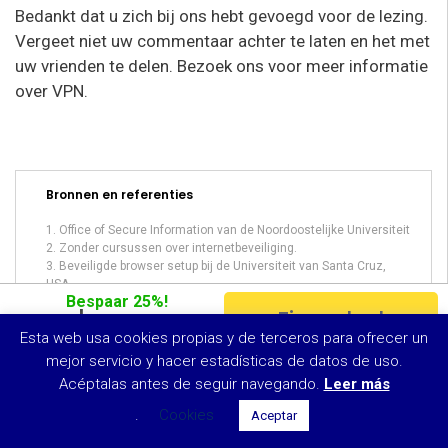
Bedankt dat u zich bij ons hebt gevoegd voor de lezing.
Vergeet niet uw commentaar achter te laten en het met
uw vrienden te delen. Bezoek ons voor meer informatie
over VPN.
Bronnen en referenties
Office of Secure Information van de Noordoostelijke Universiteit
Zonder cursussen over internetbeveiliging.
Beveiligde browser setup bij de Universiteit van Santa Cruz,
USA.
Bespaar 25%!
Zie aanbod
$7.50
Esta web usa cookies propias y de terceros para ofrecer un
per maand
mejor servicio y hacer estadísticas de datos de uso.
Acéptalas antes de seguir navegando.
Leer más
Joshua Miller
.
Cookies
Aceptar
Cyber Security Expert