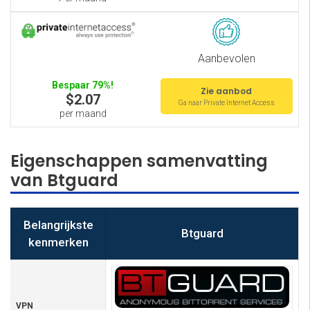
Aanbevolen
Bespaar 79%!
Zie aanbod
$2.07
Ga naar Private Internet Access
per maand
Eigenschappen samenvatting
van Btguard
Belangrijkste
Btguard
kenmerken
VPN