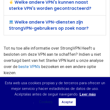
Welke andere VPN's kunnen naast
sterke VPN's worden gecontracteerd?
Welke andere VPN-diensten zijn
StrongVPN-gebruikers op zoek naar?
Tot nu toe alle informatie over StrongVPN Heeft u
besloten om deze VPN aan te schaffen? Indien u niet
overtuigd bent van het Sterke VPN kunt u onze analyse
over de
beste VPN’s
bezoeken en een andere optie
kiezen.
Bespaar 42%!
Esta web usa cookies propias y de terceros para ofrecer un
Zie aanbod
$5.83
mejor servicio y hacer estadísticas de datos de uso.
Acéptalas antes de seguir navegando.
per maand
Leer más
Bronnen en referenties
.
Cookies
Aceptar
Wikipedia-artikel over Cyberspace