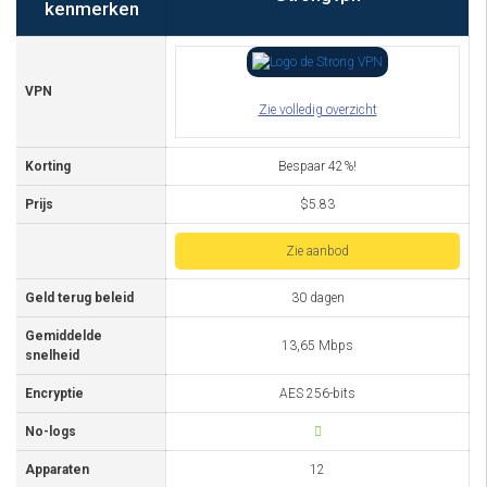
kenmerken
VPN
Zie volledig overzicht
Korting
Bespaar 42%!
Prijs
$5.83
Zie aanbod
Geld terug beleid
30 dagen
Gemiddelde
13,65 Mbps
snelheid
Encryptie
AES 256-bits
No-logs
Apparaten
12