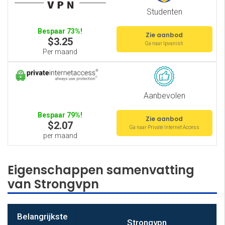
Studenten
Bespaar 73%!
Zie aanbod
$3.25
Ga naar Ipvanish
Per maand
Aanbevolen
Bespaar 79%!
Zie aanbod
$2.07
Ga naar Private Internet Access
per maand
Eigenschappen samenvatting
van Strongvpn
Belangrijkste
Strongvpn