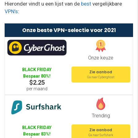
Hieronder vindt u een lijst van de
best
vergelijkbare
VPN’s
:
Onze beste VPN-selectie voor 2021
Onze keuze
BLACK FRIDAY
Zie aanbod
Bespaar 80%!
Ga naar Cyberghost
$2.25
per maand
Trending
BLACK FRIDAY
Zie aanbod
Bespaar 83%!
Ga naar Surfshark