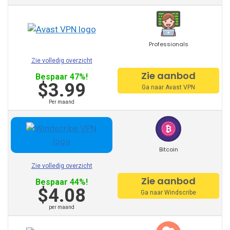
Cyberghost
Avast VPN
Professionals
VPN Hidemyass
Zie volledig overzicht
Zie aanbod
ProtonVPN
Bespaar 47%!
$3.99
Ga naar Avast VPN
Tunnelbear
Per maand
Hotspot Shield
Astrill
Bitcoin
VPN Unlimited
Zie volledig overzicht
PrivateVPN
Zie aanbod
Bespaar 44%!
$4.08
Ga naar Windscribe
SaferVPN
per maand
Zenmate