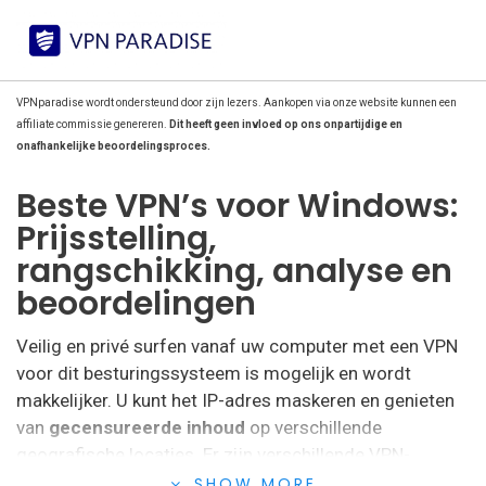
VPNparadise wordt ondersteund door zijn lezers. Aankopen via onze website kunnen een
affiliate commissie genereren.
Dit heeft geen invloed op ons onpartijdige en
onafhankelijke beoordelingsproces.
Beste VPN’s voor Windows:
Prijsstelling,
rangschikking, analyse en
beoordelingen
Veilig en privé surfen vanaf uw computer met een VPN
voor dit besturingssysteem is mogelijk en wordt
makkelijker. U kunt het IP-adres maskeren en genieten
van
gecensureerde inhoud
op verschillende
geografische locaties. Er zijn verschillende VPN-
aanbieders voor dit besturingssysteem die
SHOW MORE