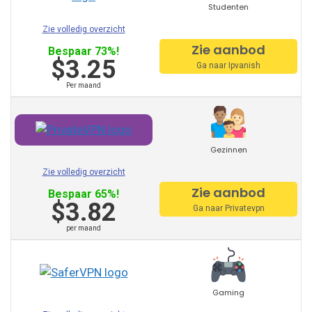
Studenten
Norton VPN
Zie volledig overzicht
Zie aanbod
Private Internet Access
Bespaar 73%!
$3.25
Ga naar Ipvanish
Hola VPN
Per maand
Btguard
Unlocator
Gezinnen
Avira Phantom VPN
Zie volledig overzicht
VPN Master
Zie aanbod
Bespaar 65%!
$3.82
Ga naar Privatevpn
Hide.Me
per maand
VPNsecure
Getflix
Gaming
Tuxler