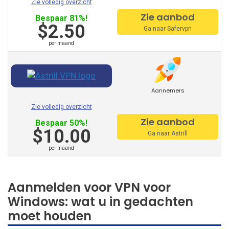
Zie volledig overzicht
Zie aanbod
IbVPN
Bespaar 81%!
$2.50
Ga naar Safervpn
Ivacy VPN
per maand
Digibit VPN
X-VPN
Aannemers
FlyVPN
Zie volledig overzicht
Freedome VPN
Zie aanbod
Bespaar 50%!
$10.00
Ga naar Astrill
FastestVPN
per maand
FrootVPN
VPNarea
Aanmelden voor VPN voor
Windows: wat u in gedachten
Kaspersky Secure Connection
moet houden
AzireVPN