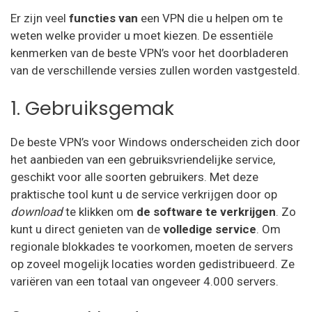
Er zijn veel
functies van
een VPN die u helpen om te
OVPN
weten welke provider u moet kiezen. De essentiële
Cactus VPN
kenmerken van de beste VPN’s voor het doorbladeren
van de verschillende versies zullen worden vastgesteld.
My Expat Network
1. Gebruiksgemak
HideipVPN
VPN Pro
De beste VPN’s voor Windows onderscheiden zich door
het aanbieden van een gebruiksvriendelijke service,
Sky VPN
geschikt voor alle soorten gebruikers. Met deze
Okayfreedom
praktische tool kunt u de service verkrijgen door op
download
te klikken om
de software te verkrijgen
. Zo
SecureVPN
kunt u direct genieten van de
volledige service
. Om
regionale blokkades te voorkomen, moeten de servers
Zoog VPN
op zoveel mogelijk locaties worden gedistribueerd. Ze
AnonVPN
variëren van een totaal van ongeveer 4.000 servers.
Steganos