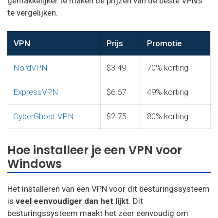
gemakkelijker te maken de prijzen van de beste VPN’s
te vergelijken.
VPN
Prijs
Promotie
NordVPN
$3.49
70% korting
ExpressVPN
$6.67
49% korting
CyberGhost VPN
$2.75
80% korting
Hoe installeer je een VPN voor
Windows
Het installeren van een VPN voor dit besturingssysteem
is
veel eenvoudiger dan het lijkt
. Dit
besturingssysteem maakt het zeer eenvoudig om