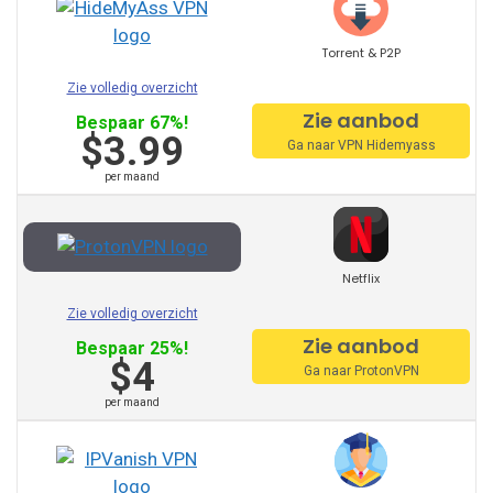
Surfshark
Torrent & P2P
Andere aanbevolen
Zie volledig overzicht
leveranciers:
Zie aanbod
Bespaar 67%!
$3.99
Ga naar VPN Hidemyass
PureVPN
per maand
VyprVPN
Torguard
Netflix
StrongVPN
Zie volledig overzicht
Zie aanbod
Bespaar 25%!
Mullvad
$4
Ga naar ProtonVPN
Avg VPN
per maand
Trust Zone VPN
Surfeasy