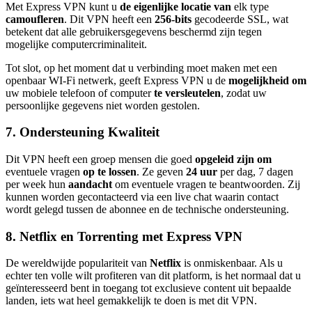
Met Express VPN kunt u
de eigenlijke locatie van
elk type
camoufleren
. Dit VPN heeft een
256-bits
gecodeerde SSL, wat
betekent dat alle gebruikersgegevens beschermd zijn tegen
mogelijke computercriminaliteit.
Tot slot, op het moment dat u verbinding moet maken met een
openbaar WI-Fi netwerk, geeft Express VPN u de
mogelijkheid om
uw mobiele telefoon of computer
te versleutelen
, zodat uw
persoonlijke gegevens niet worden gestolen.
7. Ondersteuning Kwaliteit
Dit VPN heeft een groep mensen die goed
opgeleid zijn om
eventuele vragen
op te lossen
. Ze geven
24 uur
per dag, 7 dagen
per week hun
aandacht
om eventuele vragen te beantwoorden. Zij
kunnen worden gecontacteerd via een live chat waarin contact
wordt gelegd tussen de abonnee en de technische ondersteuning.
8. Netflix en Torrenting met Express VPN
De wereldwijde populariteit van
Netflix
is onmiskenbaar. Als u
echter ten volle wilt profiteren van dit platform, is het normaal dat u
geïnteresseerd bent in toegang tot exclusieve content uit bepaalde
landen, iets wat heel gemakkelijk te doen is met dit VPN.