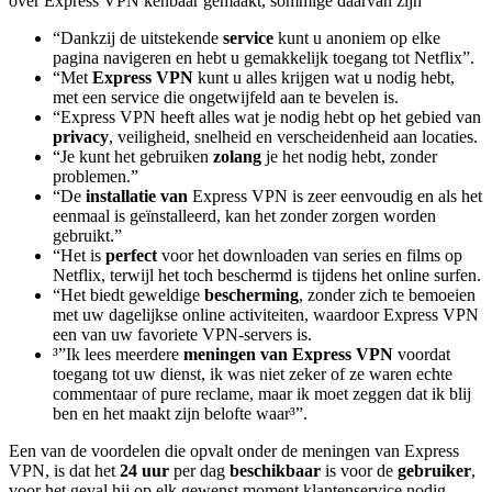
over Express VPN kenbaar gemaakt, sommige daarvan zijn
“Dankzij de uitstekende
service
kunt u anoniem op elke
pagina navigeren en hebt u gemakkelijk toegang tot Netflix”.
“Met
Express VPN
kunt u alles krijgen wat u nodig hebt,
met een service die ongetwijfeld aan te bevelen is.
“Express VPN heeft alles wat je nodig hebt op het gebied van
privacy
, veiligheid, snelheid en verscheidenheid aan locaties.
“Je kunt het gebruiken
zolang
je het nodig hebt, zonder
problemen.”
“De
installatie van
Express VPN is zeer eenvoudig en als het
eenmaal is geïnstalleerd, kan het zonder zorgen worden
gebruikt.”
“Het is
perfect
voor het downloaden van series en films op
Netflix, terwijl het toch beschermd is tijdens het online surfen.
“Het biedt geweldige
bescherming
, zonder zich te bemoeien
met uw dagelijkse online activiteiten, waardoor Express VPN
een van uw favoriete VPN-servers is.
³”Ik lees meerdere
meningen van Express VPN
voordat
toegang tot uw dienst, ik was niet zeker of ze waren echte
commentaar of pure reclame, maar ik moet zeggen dat ik blij
ben en het maakt zijn belofte waar³”.
Een van de voordelen die opvalt onder de meningen van Express
VPN, is dat het
24 uur
per dag
beschikbaar
is voor de
gebruiker
,
voor het geval hij op elk gewenst moment klantenservice nodig