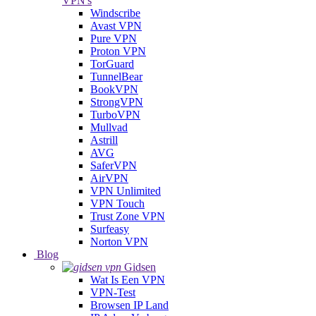
VPN's
Windscribe
Avast VPN
Pure VPN
Proton VPN
TorGuard
TunnelBear
BookVPN
StrongVPN
TurboVPN
Mullvad
Astrill
AVG
SaferVPN
AirVPN
VPN Unlimited
VPN Touch
Trust Zone VPN
Surfeasy
Norton VPN
Blog
Gidsen
Wat Is Een VPN
VPN-Test
Browsen IP Land