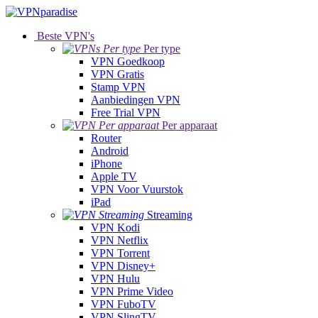
Beste VPN's
Per type
VPN Goedkoop
VPN Gratis
Stamp VPN
Aanbiedingen VPN
Free Trial VPN
Per apparaat
Router
Android
iPhone
Apple TV
VPN Voor Vuurstok
iPad
Streaming
VPN Kodi
VPN Netflix
VPN Torrent
VPN Disney+
VPN Hulu
VPN Prime Video
VPN FuboTV
VPN SlingTV