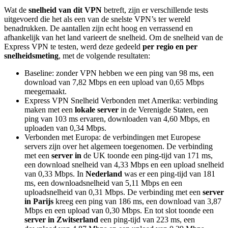
Wat de
snelheid van dit VPN
betreft, zijn er verschillende tests
uitgevoerd die het als een van de snelste VPN’s ter wereld
benadrukken. De aantallen zijn echt hoog en verrassend en
afhankelijk van het land varieert de snelheid. Om de snelheid van de
Express VPN te testen, werd deze gedeeld
per regio en per
snelheidsmeting
, met de volgende resultaten:
Baseline: zonder VPN hebben we een ping van 98 ms, een
download van 7,82 Mbps en een upload van 0,65 Mbps
meegemaakt.
Express VPN Snelheid Verbonden met Amerika: verbinding
maken met een
lokale server
in de Verenigde Staten, een
ping van 103 ms ervaren, downloaden van 4,60 Mbps, en
uploaden van 0,34 Mbps.
Verbonden met Europa: de verbindingen met Europese
servers zijn over het algemeen toegenomen. De verbinding
met een
server in
de UK toonde een ping-tijd van 171 ms,
een download snelheid van 4,33 Mbps en een upload snelheid
van 0,33 Mbps. In
Nederland
was er een ping-tijd van 181
ms, een downloadsnelheid van 5,11 Mbps en een
uploadsnelheid van 0,31 Mbps. De verbinding met een
server
in Parijs
kreeg een ping van 186 ms, een download van 3,87
Mbps en een upload van 0,30 Mbps. En tot slot toonde een
server in Zwitserland
een ping-tijd van 223 ms, een