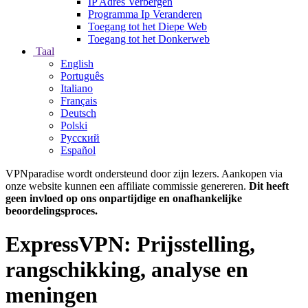
IP Adres Verbergen
Programma Ip Veranderen
Toegang tot het Diepe Web
Toegang tot het Donkerweb
Taal
English
Português
Italiano
Français
Deutsch
Polski
Русский
Español
VPNparadise wordt ondersteund door zijn lezers. Aankopen via
onze website kunnen een affiliate commissie genereren.
Dit heeft
geen invloed op ons onpartijdige en onafhankelijke
beoordelingsproces.
ExpressVPN: Prijsstelling,
rangschikking, analyse en
meningen