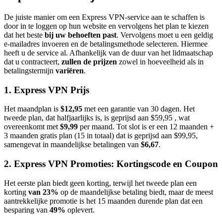
De juiste manier om een Express VPN-service aan te schaffen is
door in te loggen op hun website en vervolgens het plan te kiezen
dat het beste
bij uw behoeften past
. Vervolgens moet u een geldig
e-mailadres invoeren en de betalingsmethode selecteren. Hiermee
heeft u de service al. Afhankelijk van de duur van het lidmaatschap
dat u contracteert,
zullen de prijzen
zowel in hoeveelheid als in
betalingstermijn
variëren
.
1. Express VPN Prijs
Het maandplan is
$12,95
met een garantie van 30 dagen. Het
tweede plan, dat halfjaarlijks is, is geprijsd aan $59,95 , wat
overeenkomt met
$9,99
per maand. Tot slot is er een 12 maanden +
3 maanden gratis plan (15 in totaal) dat is geprijsd aan $99,95,
samengevat in maandelijkse betalingen van
$6,67
.
2. Express VPN Promoties
: Kortingscode en Coupon
Het eerste plan biedt geen korting, terwijl het tweede plan een
korting
van 23%
op de maandelijkse betaling biedt, maar de meest
aantrekkelijke promotie is het 15 maanden durende plan dat een
besparing van
49%
oplevert.