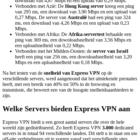
download van 4,87 Mbps en een upload van 0,29 Mbps.
Verbonden met Azië: De
Hong Kong server
kreeg een ping
van 295 ms, een download van 3,90 Mbps en een upload van
0,27 Mbps. De server van
Australië
had een ping van 324
ms, een download van 4,26 Mbps en een upload van 0,23
Mbps.
Verbonden met Afrika: De
Afrika-servertest
behaalde een
ping van 369 ms, een downloadsnelheid van 3,56 Mbps en
een uploadsnelheid van 0,22 Mbps.
Verbonden met het Midden-Oosten: de
server van Israël
heeft een ping van 256 ms, een downloadsnelheid van 3,20
Mbps en een uploadsnelheid van 0,18 Mbps.
Na het testen van de
snelheid van Express VPN
op de
verschillende servers, werd aangetoond dat het uitstekende prestaties
heeft, met een bereik van 40% tot 50% in de browsing en
transmissie, die beweert een van de hoogste snelheidsaanbieders te
zijn.
Welke Servers bieden Express VPN aan
Express VPN biedt u een groot aantal servers die over de hele
wereld zijn gedistribueerd. Zo heeft Express VPN
3.000
dedicated
servers in in totaal 94 verschillende landen. Dit stelt u in staat om uw
off-site verbindingen uit te voeren vanaf veel verschillende sites.