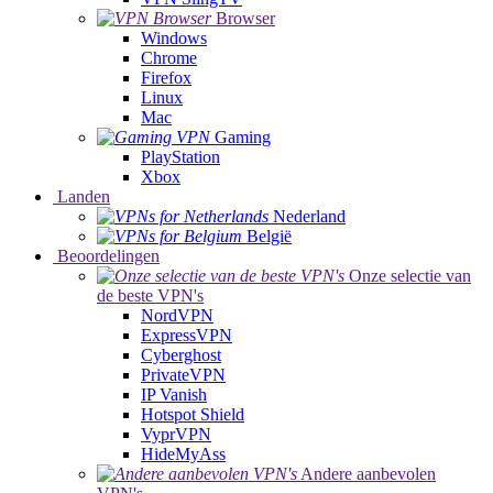
Browser
Windows
Chrome
Firefox
Linux
Mac
Gaming
PlayStation
Xbox
Landen
Nederland
België
Beoordelingen
Onze selectie van
de beste VPN's
NordVPN
ExpressVPN
Cyberghost
PrivateVPN
IP Vanish
Hotspot Shield
VyprVPN
HideMyAss
Andere aanbevolen