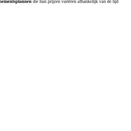
nementsplannen
die hun prijzen variëren afhankelijk van de tijd