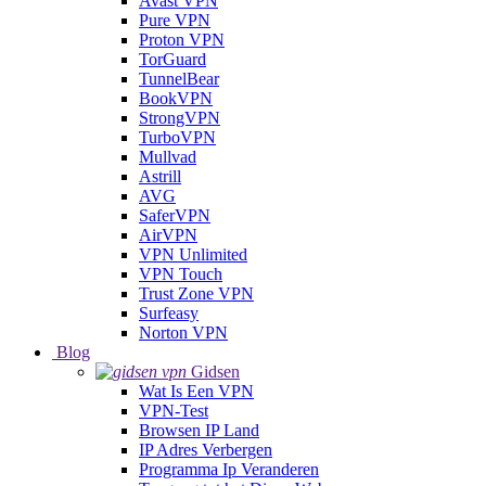
Avast VPN
Pure VPN
Proton VPN
TorGuard
TunnelBear
BookVPN
StrongVPN
TurboVPN
Mullvad
Astrill
AVG
SaferVPN
AirVPN
VPN Unlimited
VPN Touch
Trust Zone VPN
Surfeasy
Norton VPN
Blog
Gidsen
Wat Is Een VPN
VPN-Test
Browsen IP Land
IP Adres Verbergen
Programma Ip Veranderen