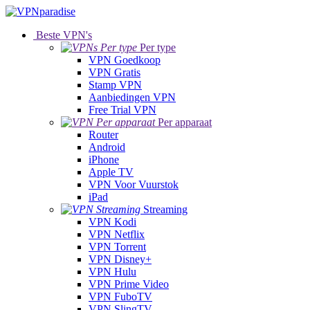
Beste VPN's
Per type
VPN Goedkoop
VPN Gratis
Stamp VPN
Aanbiedingen VPN
Free Trial VPN
Per apparaat
Router
Android
iPhone
Apple TV
VPN Voor Vuurstok
iPad
Streaming
VPN Kodi
VPN Netflix
VPN Torrent
VPN Disney+
VPN Hulu
VPN Prime Video
VPN FuboTV
VPN SlingTV