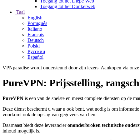
Toegang tot het Diepe Web
Toegang tot het Donkerweb
Taal
English
Português
Italiano
Français
Deutsch
Polski
Русский
Español
VPNparadise wordt ondersteund door zijn lezers. Aankopen via onze 
PureVPN: Prijsstelling, rangsch
PureVPN
is een van de snelste en meest complete diensten op de ma
Deze dienst beschermt u waar u ook bent
,
wat nodig is om informatie
voorkomt ook de opslag van gegevens van hen.
Daarnaast biedt deze leverancier
ononderbroken technische onders
inhoud mogelijk is.