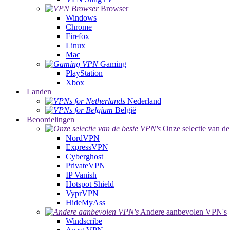
Browser
Windows
Chrome
Firefox
Linux
Mac
Gaming
PlayStation
Xbox
Landen
Nederland
België
Beoordelingen
Onze selectie van de
NordVPN
ExpressVPN
Cyberghost
PrivateVPN
IP Vanish
Hotspot Shield
VyprVPN
HideMyAss
Andere aanbevolen VPN's
Windscribe