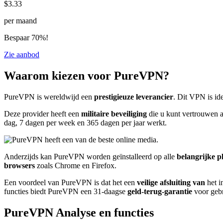
$3.33
per maand
Bespaar 70%!
Zie aanbod
Waarom kiezen voor PureVPN?
PureVPN is wereldwijd een
prestigieuze leverancier
. Dit VPN is id
Deze provider heeft een
militaire beveiliging
die u kunt vertrouwen a
dag, 7 dagen per week en 365 dagen per jaar werkt.
Anderzijds kan PureVPN worden geïnstalleerd op alle
belangrijke p
browsers
zoals Chrome en Firefox.
Een voordeel van PureVPN is dat het een
veilige afsluiting van
het i
functies biedt PureVPN een 31-daagse
geld-terug-garantie
voor gebr
PureVPN Analyse en functies