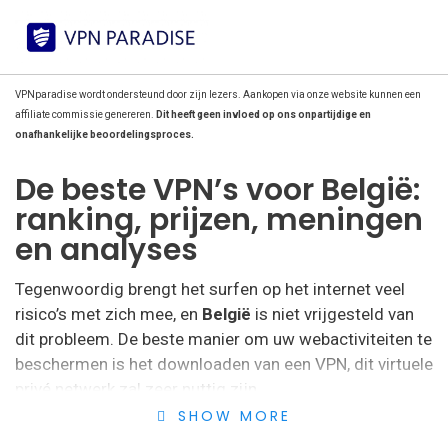
VPNparadise wordt ondersteund door zijn lezers. Aankopen via onze website kunnen een
affiliate commissie genereren.
Dit heeft geen invloed op ons onpartijdige en
onafhankelijke beoordelingsproces.
De beste VPN’s voor België:
ranking, prijzen, meningen
en analyses
Tegenwoordig brengt het surfen op het internet veel
risico’s met zich mee, en
België
is niet vrijgesteld van
dit probleem. De beste manier om uw webactiviteiten te
beschermen is het downloaden van een VPN, dit virtuele
privé netwerk zal zeer nuttig zijn.
SHOW MORE
Hoewel België een van de
beste landen
ter wereld is op