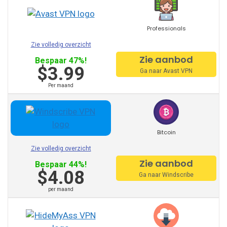
opzicht wordt aanbevolen.
VPN Service Ranking voor België
Professionals
Zie volledig overzicht
NordVPN
Zie aanbod
Bespaar 47%!
$3.99
Ga naar Avast VPN
Ipvanish
Per maand
ExpressVPN
Windscribe
Bitcoin
Cyberghost
Zie volledig overzicht
Avast VPN
Zie aanbod
Bespaar 44%!
$4.08
Ga naar Windscribe
VPN Hidemyass
per maand
ProtonVPN
Tunnelbear