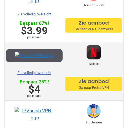
Torrent & P2P
Hotspot Shield
Zie volledig overzicht
Astrill
Zie aanbod
Bespaar 67%!
$3.99
Ga naar VPN Hidemyass
VPN Unlimited
per maand
PrivateVPN
SaferVPN
Netflix
Zenmate
Zie volledig overzicht
Surfshark
Zie aanbod
Bespaar 25%!
$4
Ga naar ProtonVPN
per maand
PureVPN
VyprVPN
Torguard
Studenten