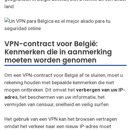
VPN Pro
land.
Sky VPN
Okayfreedom
SecureVPN
VPN-contract voor België:
Kenmerken die in aanmerking
Zoog VPN
moeten worden genomen
AnonVPN
Steganos
Om een VPN-contract voor België af te sluiten, moet u
rekening houden met bepaalde kenmerken die niet
Identity Cloaker
mogen ontbreken. Dit omvat het
verbergen van uw IP-
adres
, het beschermen van uw informatie, het
Ufo VPN
vermijden van censuur, snelheid en veilig surfen.
GooseVPN
Het gebruik van een VPN kan het browsen vertragen
Bullet VPN
omdat het verkeer naar een nieuw IP-adres moet