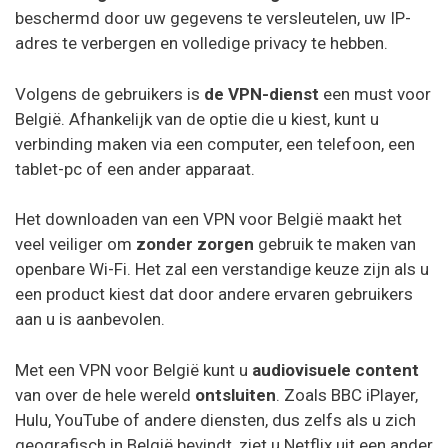
Freedome VPN
beschermd door uw gegevens te versleutelen, uw IP-
adres te verbergen en volledige privacy te hebben.
FastestVPN
FrootVPN
Volgens de gebruikers is
de VPN-dienst
een must voor
België. Afhankelijk van de optie die u kiest, kunt u
VPNarea
verbinding maken via een computer, een telefoon, een
tablet-pc of een ander apparaat.
Kaspersky Secure Connection
AzireVPN
Het downloaden van een VPN voor België maakt het
veel veiliger om
zonder zorgen
gebruik te maken van
OVPN
openbare Wi-Fi. Het zal een verstandige keuze zijn als u
Cactus VPN
een product kiest dat door andere ervaren gebruikers
aan u is aanbevolen.
Met een VPN voor België kunt u
audiovisuele content
My Expat Network
van over de hele wereld
ontsluiten
. Zoals BBC iPlayer,
Hulu, YouTube of andere diensten, dus zelfs als u zich
HideipVPN
geografisch in België bevindt, ziet u Netflix uit een ander