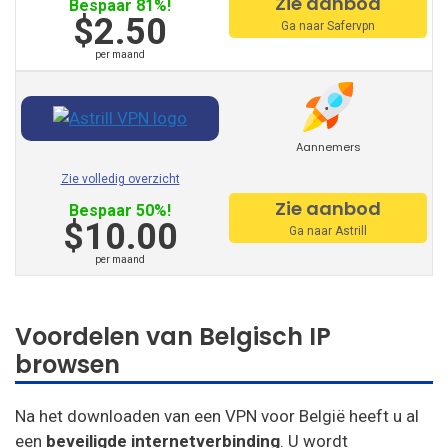
Zie aanbod
VPN Master
Bespaar 81%!
$2.50
Ga naar Safervpn
Hide.Me
per maand
VPNsecure
Aannemers
Getflix
Zie volledig overzicht
Zie aanbod
Bespaar 50%!
Tuxler
$10.00
Ga naar Astrill
IbVPN
per maand
Ivacy VPN
Voordelen van Belgisch IP
Digibit VPN
browsen
X-VPN
Na het downloaden van een VPN voor België heeft u al
FlyVPN
een
beveiligde internetverbinding
. U wordt