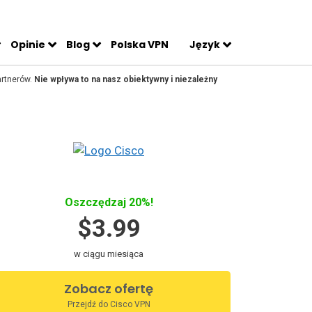
Opinie
Blog
Polska VPN
Język
artnerów.
Nie wpływa to na nasz obiektywny i niezależny
Oszczędzaj 20%!
$3.99
w ciągu miesiąca
Zobacz ofertę
Przejdź do Cisco VPN