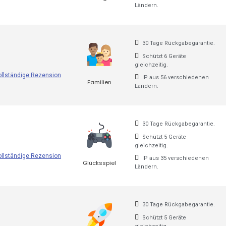
Ländern.
Hide.Me
30 Tage Rückgabegarantie.
VPNsecure
Schützt 6 Geräte
Getflix
gleichzeitig.
ollständige Rezension
IP aus 56 verschiedenen
Familien
Tuxler
Ländern.
IbVPN
30 Tage Rückgabegarantie.
Ivacy VPN
Schützt 5 Geräte
Digibit VPN
gleichzeitig.
ollständige Rezension
IP aus 35 verschiedenen
Glücksspiel
X-VPN
Ländern.
FlyVPN
30 Tage Rückgabegarantie.
Freedome VPN
Schützt 5 Geräte