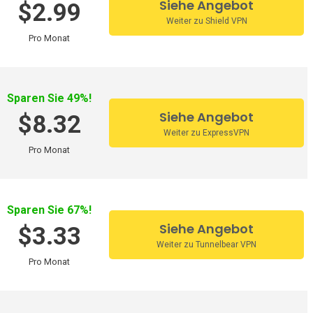
Siehe Angebot
$2.99
Weiter zu Shield VPN
Pro Monat
Sparen Sie 49%!
Siehe Angebot
$8.32
Weiter zu ExpressVPN
ist entscheidend, um zu wissen, ob wir
einen Dienst
Pro Monat
Unternehmen nicht erlaubt, in diesem Land tätig zu werden.
ten.
Sparen Sie 67%!
Siehe Angebot
$3.33
n in den letzten Jahren diesen Dienst in Anspruch
Weiter zu Tunnelbear VPN
Pro Monat
n, damit China sicher segeln kann. Auf diese Weise haben