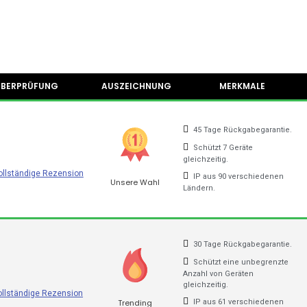
dürfnissen am besten entspricht, und finden Sie heraus, wie 
s Sie benötigen
lb Chinas eine Vielzahl
von
Unternehmen, die VPN anbieten. Wi
ÜBERPRÜFUNG
AUSZEICHNUNG
MERKMALE
45 Tage Rückgabegarantie.
. Es kümmert sich um die Umwandlung unserer Open-Source-
Schützt 7 Geräte
r sicher sein.
gleichzeitig.
ollständige Rezension
IP aus 90 verschiedenen
Unsere Wahl
einung der Nutzer
die Geschwindigkeit
des Dienstes. Es stab
Ländern.
fohlenen Anwendungen rechnen.
em günstigen Preis oder sogar kostenlos erhalten. In China 
30 Tage Rückgabegarantie.
Schützt eine unbegrenzte
Anzahl von Geräten
gleichzeitig.
ptionen
in
verschiedenen Ländern
. Sie enthält die am b
ollständige Rezension
Trending
IP aus 61 verschiedenen