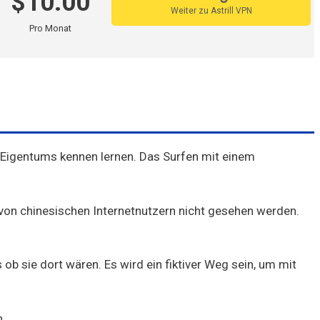
$10.00
Steganos
Weiter zu Astrill VPN
Pro Monat
Identity Cloaker
Ufo VPN
GooseVPN
Bullet VPN
 Eigentums kennen lernen. Das Surfen mit einem
 von chinesischen Internetnutzern nicht gesehen werden.
ob sie dort wären. Es wird ein fiktiver Weg sein, um mit