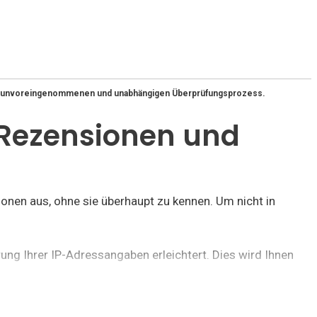
ren unvoreingenommenen und unabhängigen Überprüfungsprozess.
, Rezensionen und
ionen aus, ohne sie überhaupt zu kennen. Um nicht in
rung Ihrer IP-Adressangaben erleichtert. Dies wird Ihnen
reis und Meinungen
, der Zugang zu diesem kostenlosen