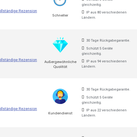
gleichzeitig.
ollständige Rezension
IP aus 80 verschiedenen
Schneller
Ländern.
t in China zu nutzen?
30 Tage Rückgabegarantie.
Schützt 5 Geräte
gleichzeitig.
na ist nach unterschiedlichen Meinungen die Legalität. Dies 
ollständige Rezension
Außergewöhnliche
IP aus 94 verschiedenen
Qualität
Ländern.
hen uns hauptsächlich auf die Tatsache, dass das Gesetz es 
30 Tage Rückgabegarantie.
rzuladen und zu einem billigen, fast kostenlosen Preis zu mie
Schützt 5 Geräte
gleichzeitig.
uch wenn das Gesetz dies nicht zulässt. Viele Menschen habe
ollständige Rezension
IP aus 22 verschiedenen
Kundendienst
 kommentieren.
Ländern.
galität für eines der empfohlenen Schiffe
entscheiden
könne