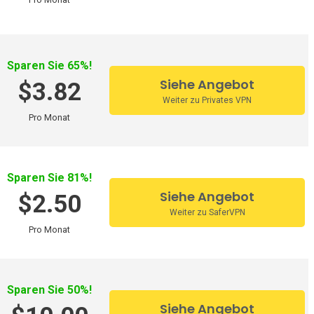
OVPN
Cactus VPN
Sparen Sie 65%!
Siehe Angebot
$3.82
My Expat Network
Weiter zu Privates VPN
Pro Monat
HideipVPN
VPN Pro
Sky VPN
Sparen Sie 81%!
Siehe Angebot
$2.50
Okayfreedom
Weiter zu SaferVPN
Pro Monat
SecureVPN
Zoog VPN
AnonVPN
Sparen Sie 50%!
Siehe Angebot