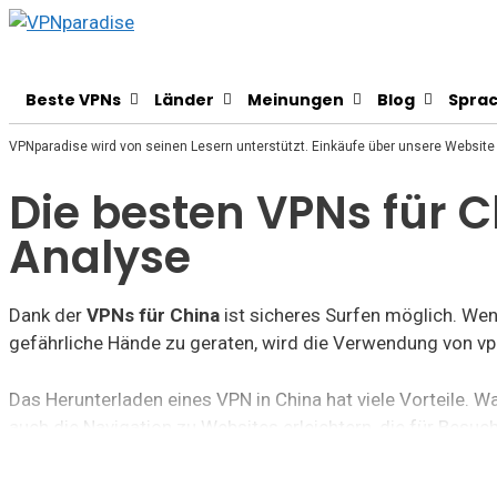
Beste VPNs
Länder
Meinungen
Blog
Spra
VPNparadise wird von seinen Lesern unterstützt. Einkäufe über unsere Website k
Die besten VPNs für C
Analyse
Dank der
VPNs für China
ist sicheres Surfen möglich. Wenn
gefährliche Hände zu geraten, wird die Verwendung von v
Das Herunterladen eines VPN in China hat viele Vorteile. 
auch die Navigation zu Websites erleichtern, die für Besu
Informieren Sie sich über weitere Vorteile und die Untern