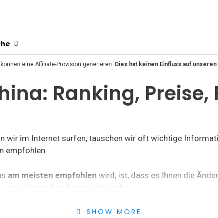
che
önnen eine Affiliate-Provision generieren.
Dies hat keinen Einfluss auf unse
hina: Ranking, Preise
 wir im Internet surfen, tauschen wir oft wichtige Informat
pn empfohlen.
Was
am meisten empfohlen
wird, ist, dass es Ihnen die Ände
che aus diesem Land zensiert wurden.
ehmen, die wir Ihnen empfohlen haben. Vergleichen Sie nach
SHOW MORE
P