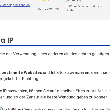
FastestVPN
gleichzeitig.
ollständige Rezension
IP aus 55 verschiedenen
Auftragnehmer
FrootVPN
Ländern.
VPNarea
Kaspersky Secure Connection
a IP
AzireVPN
ile der Verwendung eines anderen als des echten geistigen
,
bestimmte Websites
und Inhalte zu
zensieren
, damit sie
mgekehrter Richtung.
IP auswählen, können Sie auf dieselben Sites zugreifen, als 
en und so der Zensur die beste Wendung geben zu können.