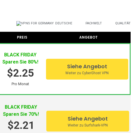
Sie sie herunterladen können.
DEUTSCHE
FACHWELT
QUALITÄT
r können also aus einer breiten Palette von sicheren
PREIS
ANGEBOT
BLACK FRIDAY
Daten in geschlossene, d.h. es erzeugt die
Sparen Sie 80%!
Siehe Angebot
$2.25
Weiter zu CyberGhost VPN
ilisiert die Bandbreite, und wir können mit einer
Pro Monat
werden Sie diesen Dienst herunterladen können, um auf
BLACK FRIDAY
Sparen Sie 70%!
Siehe Angebot
$2.21
Weiter zu Surfshark-VPN
esten empfohlenen, wie sie auf unserer Website gezeigt