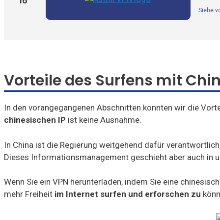
16
Hola VPN
Siehe v
Btguard
Unlocator
Avira Phantom VPN
Vorteile des Surfens mit Chin
VPN Master
In den vorangegangenen Abschnitten konnten wir die Vorte
chinesischen IP
ist keine Ausnahme.
In China ist die Regierung weitgehend dafür verantwortlich
Dieses Informationsmanagement geschieht aber auch in u
Wenn Sie ein VPN herunterladen, indem Sie eine chinesische 
mehr Freiheit
im Internet surfen und erforschen zu
könn