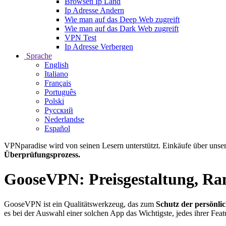
Browsen Ip Land
Ip Adresse Andern
Wie man auf das Deep Web zugreift
Wie man auf das Dark Web zugreift
VPN Test
Ip Adresse Verbergen
Sprache
English
Italiano
Français
Português
Polski
Русский
Nederlandse
Español
VPNparadise wird von seinen Lesern unterstützt. Einkäufe über unser
Überprüfungsprozess.
GooseVPN: Preisgestaltung, Ra
GooseVPN ist ein Qualitätswerkzeug, das zum
Schutz der persönli
es bei der Auswahl einer solchen App das Wichtigste, jedes ihrer Feat