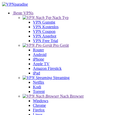
Beste VPNs
Nach Typ
VPN Gunstig
VPN Kostenlos
VPN Coupon
VPN Angebot
VPN Free Trial
Pro Gerät
Router
Android
iPhone
Apple TV
Amazon Firestick
iPad
Streaming
Netflix
Kodi
Torrent
Nach Browser
Windows
Chrome
Firefox
Linux