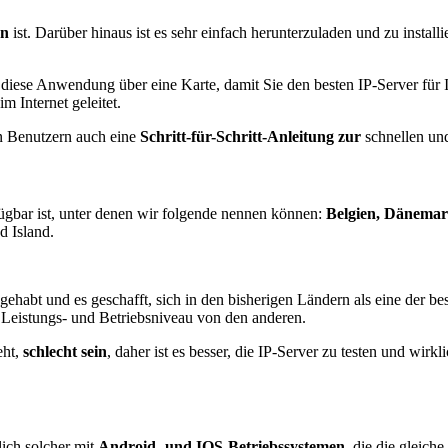
en
ist. Darüber hinaus ist es sehr einfach herunterzuladen und zu installi
t diese Anwendung über eine Karte, damit Sie den besten IP-Server für
 Internet geleitet.
n Benutzern auch eine
Schritt-für-Schritt-Anleitung zur
schnellen und
ügbar ist, unter denen wir folgende nennen können:
Belgien, Dänemar
d Island.
gehabt und es geschafft, sich in den bisherigen Ländern als eine der 
s Leistungs- und Betriebsniveau von den anderen.
eht,
schlecht sein
, daher ist es besser, die IP-Server zu testen und wirk
ich solcher mit
Android- und IOS-Betriebssystemen
, die die gleich