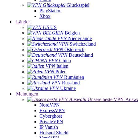
Glücksspiel
PlayStation
Xbox
Länder
US
Belgien
Niederlande
Switchzeland
Österreich
Deutschland
China
Italien
Polen
Rumänien
Russland
Ukraine
Meinungen
Unsere beste VPN-Ausw
NordVPN
ExpressVPN
Cyberghost
PrivateVPN
IP Vanish
Hotspot Shield