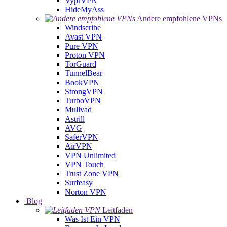
VyprVPN
HideMyAss
Andere empfohlene VPNs
Windscribe
Avast VPN
Pure VPN
Proton VPN
TorGuard
TunnelBear
BookVPN
StrongVPN
TurboVPN
Mullvad
Astrill
AVG
SaferVPN
AirVPN
VPN Unlimited
VPN Touch
Trust Zone VPN
Surfeasy
Norton VPN
Blog
Leitfaden
Was Ist Ein VPN