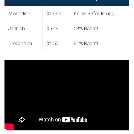
Monatlich
$12.95
Keine Beförderung
Jährlich
$5.49
58% Rabatt
Dreijährlich
$2.50
81% Rabatt