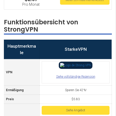
Weiter zu Private Internet Access
Pro Monat
Funktionsübersicht von
StrongVPN
Hauptmerkma
StarkeVPN
le
VPN
Siehe vollständige Rezension
Ermäßigung
Sparen Sie 42%!
Preis
$5.83
Siehe Angebot