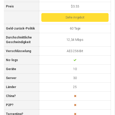
Preis
$3.33
Siehe Angebot
Geld-zurück-Politik
60 Tage
Durchschnittliche
12,34 Mbps
Geschwindigkeit
Verschlüsselung
AES 256-Bit
No-logs
Geräte
10
Server
30
Länder
25
China?
P2P?
Torrenting?