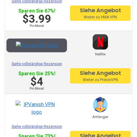
Siehe vollständige Rezension
Siehe Angebot
Sparen Sie 67%!
Getflix
$3.99
Weiter zu HMA VPN
Tuxler
Pro Monat
IbVPN
Ivacy VPN
Netflix
Digibit VPN
Siehe vollständige Rezension
Siehe Angebot
X-VPN
Sparen Sie 25%!
$4
Weiter zu ProtonVPN
FlyVPN
Pro Monat
Freedome VPN
FastestVPN
Anfänger
FrootVPN
Siehe vollständige Rezension
VPNarea
Siehe Angebot
Sparen Sie 73%!