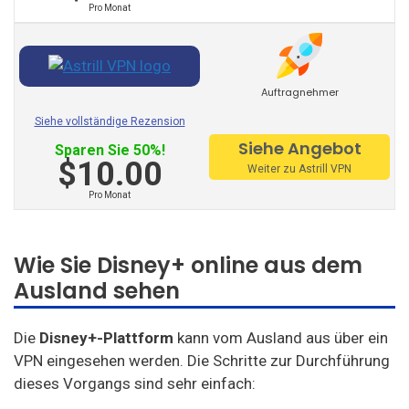
Pro Monat
Zoog VPN
AnonVPN
Auftragnehmer
Steganos
Siehe vollständige Rezension
Identity Cloaker
Siehe Angebot
Sparen Sie 50%!
$10.00
Weiter zu Astrill VPN
Ufo VPN
Pro Monat
GooseVPN
Bullet VPN
Wie Sie Disney+ online aus dem
Ausland sehen
Die
Disney+-Plattform
kann vom Ausland aus über ein
VPN eingesehen werden. Die Schritte zur Durchführung
dieses Vorgangs sind sehr einfach: