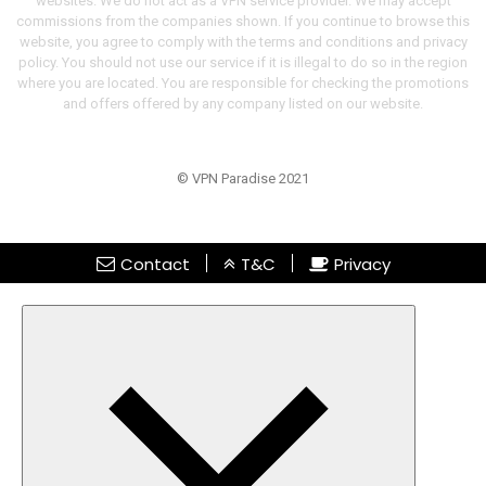
websites. We do not act as a VPN service provider. We may accept
commissions from the companies shown. If you continue to browse this
website, you agree to comply with the terms and conditions and privacy
policy. You should not use our service if it is illegal to do so in the region
where you are located. You are responsible for checking the promotions
and offers offered by any company listed on our website.
© VPN Paradise 2021
Contact
T&C
Privacy