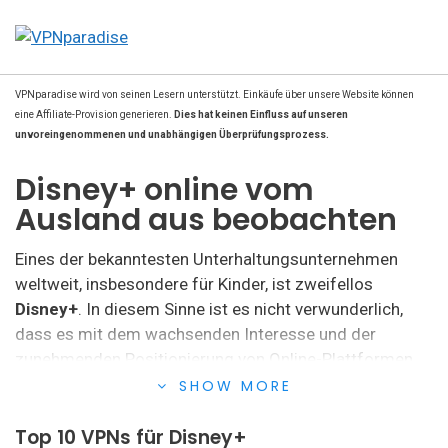
VPNparadise wird von seinen Lesern unterstützt. Einkäufe über unsere Website können
eine Affiliate-Provision generieren.
Dies hat keinen Einfluss auf unseren
unvoreingenommenen und unabhängigen Überprüfungsprozess.
Disney+ online vom
Ausland aus beobachten
Eines der bekanntesten Unterhaltungsunternehmen
weltweit, insbesondere für Kinder, ist zweifellos
Disney+
. In diesem Sinne ist es nicht verwunderlich,
dass es mit dem wachsenden Interesse und der
zunehmenden Positionierung von Online-Plattformen
zum Ansehen von Filmen und Serien von diesem Koloss
SHOW MORE
unbemerkt geblieben ist.
Top 10 VPNs für Disney+