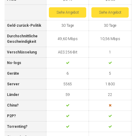
Siehe Angebot
Siehe Angebot
Geld-zurück-Politik
30 Tage
30 Tage
Durchschnittliche
49,60 Mbps
10,56 Mbps
Geschwindigkeit
Verschlüsselung
AES 256-Bit
1
No-logs
Geräte
6
5
Server
5565
1.800
Länder
59
22
China?
P2P?
Torrenting?