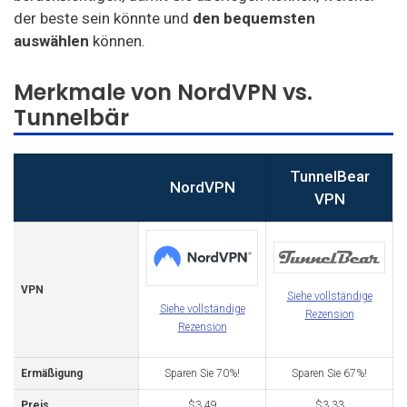
der beste sein könnte und
den bequemsten
auswählen
können
.
Merkmale von NordVPN vs.
Tunnelbär
TunnelBear
NordVPN
VPN
VPN
Siehe vollständige
Siehe vollständige
Rezension
Rezension
Ermäßigung
Sparen Sie 70%!
Sparen Sie 67%!
Preis
$3.49
$3.33